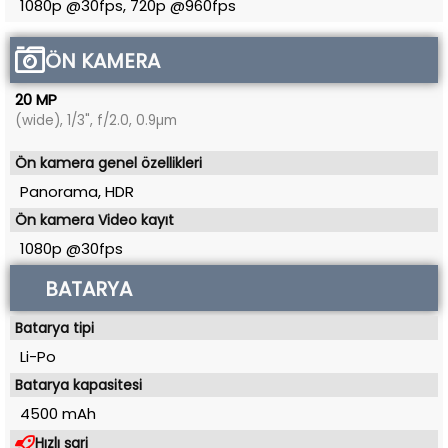
1080p @30fps, 720p @960fps
ÖN KAMERA
20 MP
(wide), 1/3", f/2.0, 0.9µm
Ön kamera genel özellikleri
Panorama, HDR
Ön kamera Video kayıt
1080p @30fps
BATARYA
Batarya tipi
Li-Po
Batarya kapasitesi
4500 mAh
Hızlı şarj