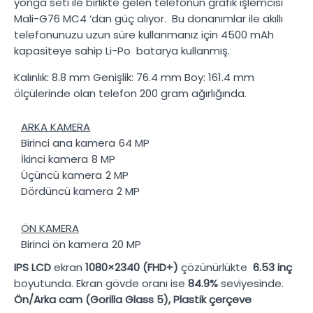
yonga seti ile birlikte gelen telefonun grafik işlemcisi
Mali-G76 MC4
‘dan güç alıyor. Bu donanımlar ile akıllı
telefonunuzu uzun süre kullanmanız için
4500 mAh
kapasiteye sahip
Li-Po
batarya kullanmış.
Kalınlık:
8.8 mm
Genişlik:
76.4 mm
Boy:
161.4 mm
ölçülerinde olan telefon
200 gram
ağırlığında.
ARKA KAMERA
Birinci ana kamera
64 MP
İkinci kamera
8 MP
Üçüncü kamera
2 MP
Dördüncü kamera
2 MP
ÖN KAMERA
Birinci ön kamera
20 MP
IPS LCD
ekran
1080×2340 (FHD+)
çözünürlükte
6.53 inç
boyutunda. Ekran gövde oranı ise
84.9%
seviyesinde.
Ön/Arka cam (Gorilla Glass 5), Plastik çerçeve