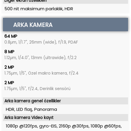
Diğer ekran özellikleri
500 nit maksimum parlaklık, HDR
ARKA KAMERA
64 MP
0.8µm, 1/1.7", 26mm (wide), f/1.9, PDAF
8 MP
1.12µm, 1/4.0", 13mm (ultrawide), f/2.2
2 MP
1.75µm, 1/5", Özel makro kamera, f/2.4
2 MP
1.75µm, 1/5", f/2.4, Derinlik sensörü
Arka kamera genel özellikler
HDR, LED flaş, Panorama
Arka kamera Video kayıt
1080p @120fps, gyro-EIS, 2160p @30fps, 1080p @60fps,