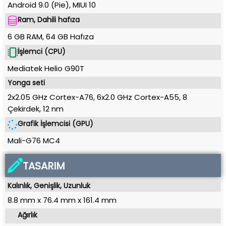
Android 9.0 (Pie)
,
MIUI 10
Ram, Dahili hafıza
6 GB RAM
,
64 GB
Hafıza
İşlemci (CPU)
Mediatek Helio G90T
Yonga seti
2x2.05 GHz Cortex-A76, 6x2.0 GHz Cortex-A55, 8
Çekirdek
,
12 nm
Grafik İşlemcisi (GPU)
Mali-G76 MC4
TASARIM
Kalınlık, Genişlik, Uzunluk
8.8 mm
x
76.4 mm
x
161.4 mm
Ağırlık