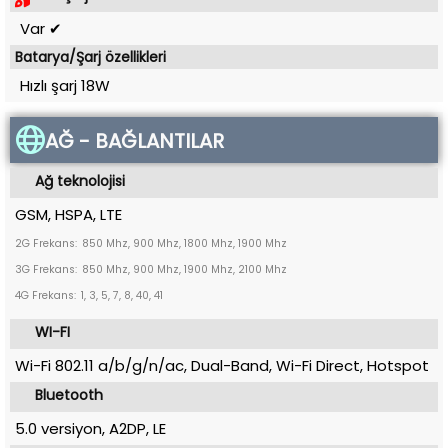
Var ✔
Batarya/Şarj özellikleri
Hızlı şarj 18W
AĞ - BAĞLANTILAR
Ağ teknolojisi
GSM, HSPA, LTE
2G Frekans:
850 Mhz, 900 Mhz, 1800 Mhz, 1900 Mhz
3G Frekans:
850 Mhz, 900 Mhz, 1900 Mhz, 2100 Mhz
4G Frekans:
1, 3, 5, 7, 8, 40, 41
WI-FI
Wi-Fi 802.11 a/b/g/n/ac, Dual-Band, Wi-Fi Direct, Hotspot
Bluetooth
5.0 versiyon, A2DP, LE