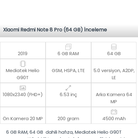
Xiaomi Redmi Note 8 Pro (64 GB) İnceleme
2019
6 GB RAM
64 GB
Mediatek Helio
GSM, HSPA, LTE
5.0 versiyon, A2DP,
G90T
LE
1080x2340 (FHD+)
6.53 inç
Arka Kamera
64
MP
Ön Kamera
20 MP
200 gram
4500 mAh
6 GB RAM
,
64 GB
dahili hafıza,
Mediatek Helio G90T