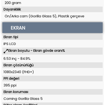
200 gram
Dayanıklılık
Ön/Arka cam (Gorilla Glass 5), Plastik çerçeve
EKRAN
Ekran tipi
IPS LCD
Ekran boyutu - Ekran gövde oranı%
6.53 inç
-
84.9%
Ekran çözünürlüğü
1080x2340 (FHD+)
PPI değeri
395 ppi
Ekran koruması
Corning Gorilla Glass 5