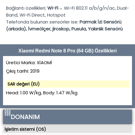
Bağlantı özellikleri;
WI-FI→
Wi-Fi 802.11 a/b/g/n/ac, Dual-
Band, Wi-Fi Direct, Hotspot
Telefonda bulunan sensörler ise:
Parmak İzi Sensörü
(arkada), İvmeölçer, jiroskop, Pusula, Yakınlık Sensörü
Xiaomi Redmi Note 8 Pro (64 GB) Özellikleri
Üretici Marka:
XİAOMİ
Çıkış tarihi:
2019
SAR değeri (EU)
Head:
1.00 W/kg
, Body:
1.47 W/kg
DONANIM
İşletim sistemi (OS)