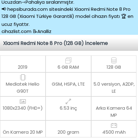
Ucuzdan⇾Pahalıya sıralanmıştır.
📢 hepsiburada.com sitesindeki Xiaomi Redmi Note 8 Pro
128 GB (Xiaomi Türkiye Garantili) model cihazın fiyatı 🏆 en
ucuz fiyattır.
cihazlist.com 📝Analliz
Xiaomi Redmi Note 8 Pro (128 GB) İnceleme
2019
6 GB RAM
128 GB
Mediatek Helio
GSM, HSPA, LTE
5.0 versiyon, A2DP,
G90T
LE
1080x2340 (FHD+)
6.53 inç
Arka Kamera
64
MP
Ön Kamera
20 MP
200 gram
4500 mAh