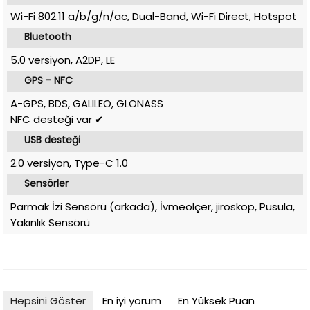
Wi-Fi 802.11 a/b/g/n/ac, Dual-Band, Wi-Fi Direct, Hotspot
Bluetooth
5.0 versiyon, A2DP, LE
GPS - NFC
A-GPS, BDS, GALILEO, GLONASS
NFC desteği var ✔
USB desteği
2.0 versiyon, Type-C 1.0
Sensörler
Parmak İzi Sensörü (arkada), İvmeölçer, jiroskop, Pusula,
Yakınlık Sensörü
Hepsini Göster
En iyi yorum
En Yüksek Puan