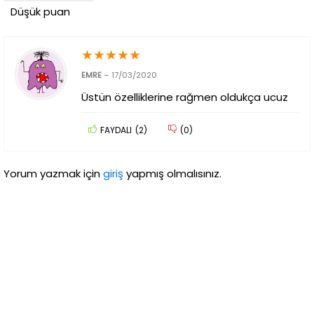
Düşük puan
★
★
★
★
★
EMRE
–
17/03/2020
Üstün özelliklerine rağmen oldukça ucuz
FAYDALI
(
2
)
(
0
)
Yorum yazmak için
giriş
yapmış olmalısınız.