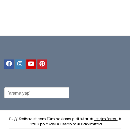
ℂ⋆ // ©cihazlist.com Tüm haklarını gizli tutar. ✺
İletişim formu
✺
Gizlilik politikası
✺
Hesabım
✺
Hakkımızda