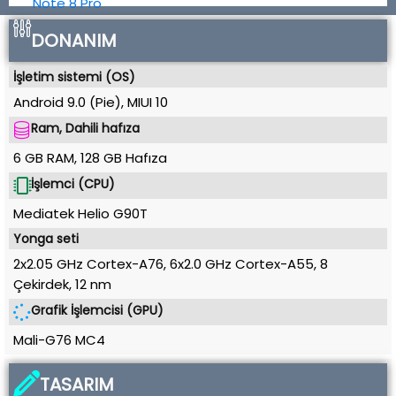
DONANIM
İşletim sistemi (OS)
Android 9.0 (Pie)
,
MIUI 10
Ram, Dahili hafıza
6 GB RAM
,
128 GB
Hafıza
İşlemci (CPU)
Mediatek Helio G90T
Yonga seti
2x2.05 GHz Cortex-A76, 6x2.0 GHz Cortex-A55, 8
Çekirdek
,
12 nm
Grafik İşlemcisi (GPU)
Mali-G76 MC4
TASARIM