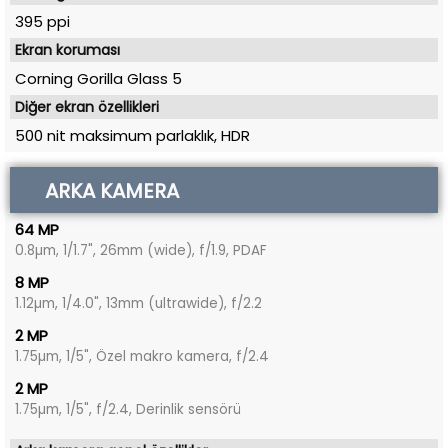
395 ppi
Ekran koruması
Corning Gorilla Glass 5
Diğer ekran özellikleri
500 nit maksimum parlaklık, HDR
ARKA KAMERA
64 MP
0.8µm, 1/1.7", 26mm (wide), f/1.9, PDAF
8 MP
1.12µm, 1/4.0", 13mm (ultrawide), f/2.2
2 MP
1.75µm, 1/5", Özel makro kamera, f/2.4
2 MP
1.75µm, 1/5", f/2.4, Derinlik sensörü