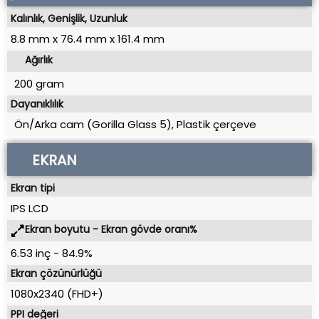
Kalınlık, Genişlik, Uzunluk
8.8 mm
x
76.4 mm
x
161.4 mm
Ağırlık
200 gram
Dayanıklılık
Ön/Arka cam (Gorilla Glass 5), Plastik çerçeve
EKRAN
Ekran tipi
IPS LCD
Ekran boyutu - Ekran gövde oranı%
6.53 inç
-
84.9%
Ekran çözünürlüğü
1080x2340 (FHD+)
PPI değeri