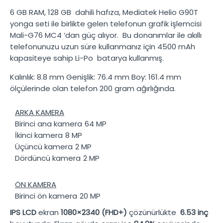
6 GB RAM
,
128 GB
dahili hafıza,
Mediatek Helio G90T
yonga seti ile birlikte gelen telefonun grafik işlemcisi
Mali-G76 MC4
‘dan güç alıyor. Bu donanımlar ile akıllı
telefonunuzu uzun süre kullanmanız için
4500 mAh
kapasiteye sahip
Li-Po
batarya kullanmış.
Kalınlık:
8.8 mm
Genişlik:
76.4 mm
Boy:
161.4 mm
ölçülerinde olan telefon
200 gram
ağırlığında.
ARKA KAMERA
Birinci ana kamera
64 MP
İkinci kamera
8 MP
Üçüncü kamera
2 MP
Dördüncü kamera
2 MP
ÖN KAMERA
Birinci ön kamera
20 MP
IPS LCD
ekran
1080×2340 (FHD+)
çözünürlükte
6.53 inç