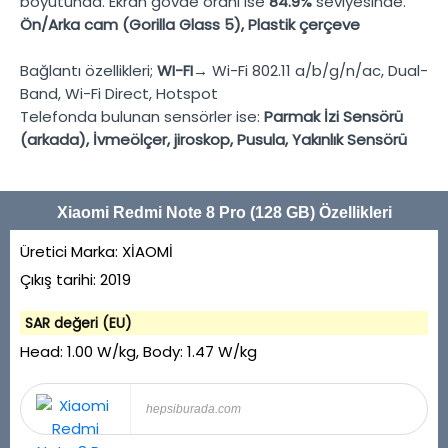
boyutunda. Ekran gövde oranı ise
84.9%
seviyesinde.
Ön/Arka cam (Gorilla Glass 5), Plastik çerçeve
Bağlantı özellikleri;
WI-FI→
Wi-Fi 802.11 a/b/g/n/ac, Dual-
Band, Wi-Fi Direct, Hotspot
Telefonda bulunan sensörler ise:
Parmak İzi Sensörü
(arkada), İvmeölçer, jiroskop, Pusula, Yakınlık Sensörü
Xiaomi Redmi Note 8 Pro (128 GB) Özellikleri
Üretici Marka:
XİAOMİ
Çıkış tarihi:
2019
SAR değeri (EU)
Head:
1.00 W/kg
, Body:
1.47 W/kg
hepsiburada.com