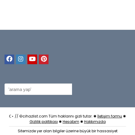
ℂ⋆ // ©cihazlist.com Tüm haklarını gizli tutar. ✺
İletişim formu
✺
Gizlilik politikası
✺
Hesabım
✺
Hakkımızda
Sitemizde yer alan bilgiler üzerine büyük bir hassasiyet