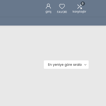
0
giriş
karşılaştır
FAVORİ
En yeniye göre sırala