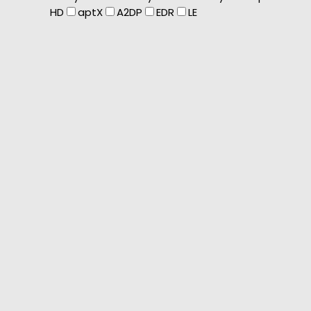
HD
aptX
A2DP
EDR
LE