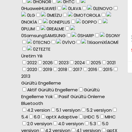
0
HONOR
0
HTC
0
Huawei
HUAWEİ
0
LAVA
0
LENOVO
0
LG
0
MEİZU
0
MOTOROLA
0
NOKİA
0
ONEPLUS
0
OPPO
0
PLUM
0
REALME
0
Samsung
SAMSUNG
0
SHARP
0
SONY
0
TECNO
0
VİVO
1
Xiaomi
XİAOMİ
0
ZTE
ZTE
Üretim Yılı
2022
2026
2023
2024
2025
2021
2020
2019
2018
2017
2016
2015
2013
Gürültü Engelleme
Aktif Gürültü Engelleme
Gürültü
Engelleme Yok
Pasif Gürültü Önleme
Bluetooth
4.2 version
5.1 versiyon
5.2 versiyon
5.4
6.0
aptX Adaptive
LHDC 5
MIHC
2.0 versiyon
4.0 versiyon
5.3
5.0
versiyon
4.2 versiyon
4.1 versiyon
aptX