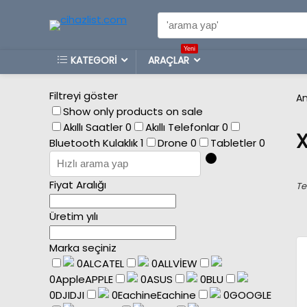
Search
for:
Yeni
KATEGORİ
ARAÇLAR
Filtreyi göster
An
Show only products on sale
Akıllı Saatler
0
Akıllı Telefonlar
0
Bluetooth Kulaklık
1
Drone
0
Tabletler
0
Fiyat Aralığı
Te
Üretim yılı
Marka seçiniz
0
ALCATEL
0
ALLVİEW
0
Apple
APPLE
0
ASUS
0
BLU
0
DJI
DJI
0
Eachine
Eachine
0
GOOGLE