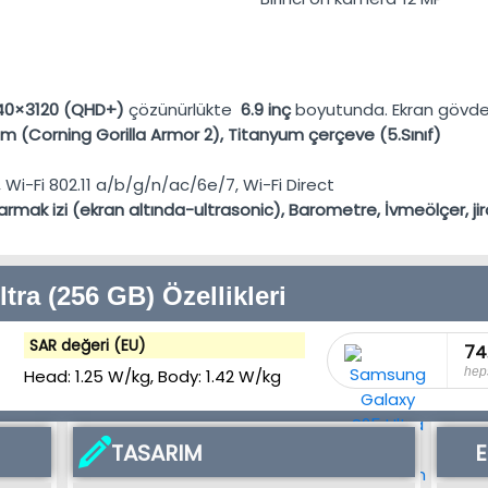
40×3120 (QHD+)
çözünürlükte
6.9 inç
boyutunda. Ekran gövde
am (Corning Gorilla Armor 2), Titanyum çerçeve (5.Sınıf)
, Wi-Fi 802.11 a/b/g/n/ac/6e/7, Wi-Fi Direct
armak izi (ekran altında-ultrasonic), Barometre, İvmeölçer, jir
ra (256 GB) Özellikleri
SAR değeri (EU)
74
hep
Head:
1.25 W/kg
, Body:
1.42 W/kg
TASARIM