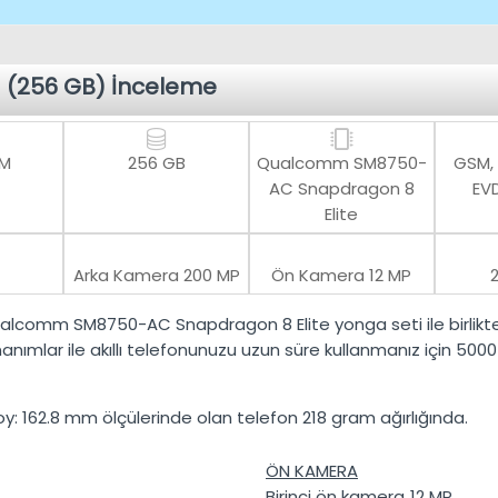
 (256 GB) İnceleme
AM
256 GB
Qualcomm SM8750-
GSM,
AC Snapdragon 8
EVD
Elite
Arka Kamera
200 MP
Ön Kamera
12 MP
alcomm SM8750-AC Snapdragon 8 Elite
yonga seti ile birlik
anımlar ile akıllı telefonunuzu uzun süre kullanmanız için
5000
oy:
162.8 mm
ölçülerinde olan telefon
218 gram
ağırlığında.
ÖN KAMERA
Birinci ön kamera
12 MP