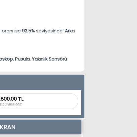
 oranı ise
92.5%
seviyesinde.
Arka
oskop, Pusula, Yakınlık Sensörü
.800,00 TL
siburada.com
EKRAN