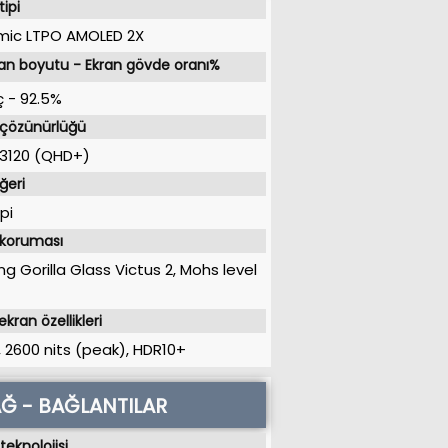
tipi
ic LTPO AMOLED 2X
an boyutu - Ekran gövde oranı%
ç
-
92.5%
 çözünürlüğü
3120 (QHD+)
ğeri
pi
 koruması
ng Gorilla Glass Victus 2, Mohs level
ekran özellikleri
, 2600 nits (peak), HDR10+
Ğ - BAĞLANTILAR
teknolojisi