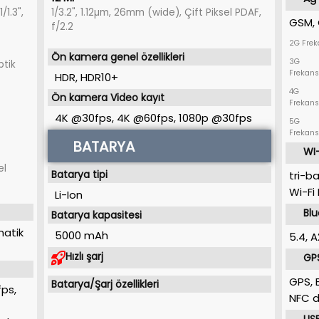
1.3",
1/3.2", 1.12µm, 26mm (wide), Çift Piksel PDAF,
GSM, 
f/2.2
2G Frek
Ön kamera genel özellikleri
3G
ptik
Frekans
HDR, HDR10+
4G
Ön kamera Video kayıt
Frekans
4K @30fps, 4K @60fps, 1080p @30fps
5G
Frekans
BATARYA
WI-
el
Batarya tipi
tri-b
Wi-Fi 
Li-Ion
Bl
Batarya kapasitesi
matik
5000 mAh
5.4, A
Hızlı şarj
GP
GPS, 
Batarya/Şarj özellikleri
fps,
NFC d