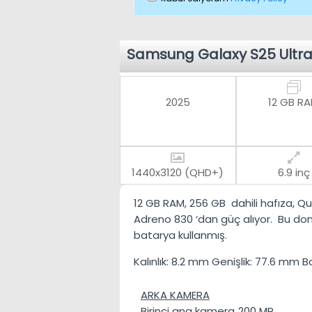
Samsung Galaxy S25 Ultra
2025
12 GB R
1440x3120 (QHD+)
6.9 inç
12 GB RAM
,
256 GB
dahili hafıza,
Qu
Adreno 830
‘dan güç alıyor. Bu don
batarya kullanmış.
Kalınlık:
8.2 mm
Genişlik:
77.6 mm
B
ARKA KAMERA
Birinci ana kamera
200 MP