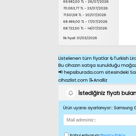
69.982,50 TL - 26/07/2026
70.063,77 TL - 23/07/2026
71.501,58 TL - 20/07/2026
68.499,00 TL - 17/07/2026
68.722,50 TL - 14/07/2026
İlk fiyat: 01/03/2026
Listelenen tüm fiyatlar ₺Turkish Lir
Bu cihazın satışa sunulduğu mağa
📢 hepsiburada.com sitesindeki Sam
cihazlist.com 📝Analliz
İstediğiniz fiyatı bul
Ürün uyarısı ayarlanıyor:: Samsung
Kabul ediyorum
Privacy Policy