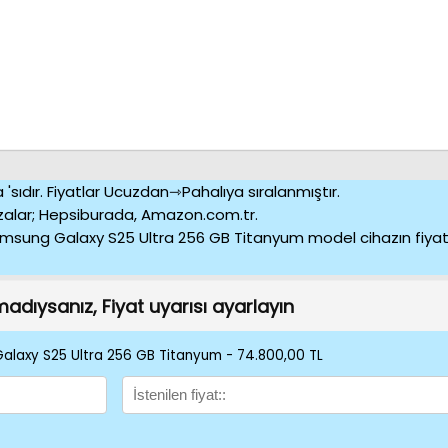
a 'sıdır. Fiyatlar Ucuzdan⇾Pahalıya sıralanmıştır.
zalar; Hepsiburada, Amazon.com.tr.
sung Galaxy S25 Ultra 256 GB Titanyum model cihazın fiyatı 
amadıysanız, Fiyat uyarısı ayarlayın
 Galaxy S25 Ultra 256 GB Titanyum - 74.800,00 TL