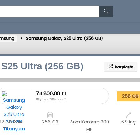
msung
Samsung Galaxy S25 Ultra (256 GB)
S25 Ultra (256 GB)
Karşılaştır
74.800,00 TL
256 GB
hepsiburada.com
12 GB RAM
256 GB
Arka Kamera
200
6.9 inç
MP