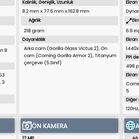
Kalınlık, Genişlik, Uzunluk
Ekran 
8.2 mm
x
77.6 mm
x
162.8 mm
Dynam
Ağırlık
Ekr
218 gram
6.9 in
Dayanıklılık
Ekran
Arka cam (Gorilla Glass Victus 2), Ön
1440x
n 8
cam (Corning Gorilla Armor 2), Titanyum
PPI de
çerçeve (5.Sınıf)
498 p
.53
Ekran
,
3
Corni
5
Diğer 
120Hz
ÖN KAMERA
A
12 MP
Ağ 