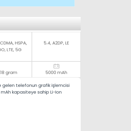
 CDMA, HSPA,
5.4, A2DP, LE
O, LTE, 5G
218 gram
5000 mAh
te gelen telefonun grafik işlemcisi
 mAh
kapasiteye sahip
Li-Ion