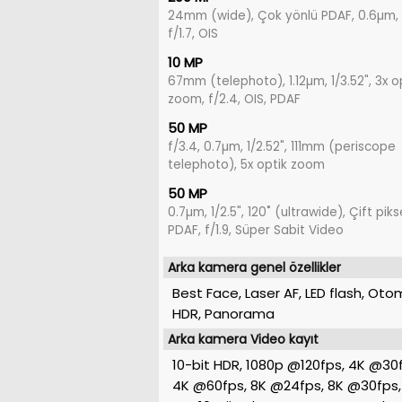
24mm (wide), Çok yönlü PDAF, 0.6µm, 1/
f/1.7, OIS
10 MP
67mm (telephoto), 1.12µm, 1/3.52", 3x o
zoom, f/2.4, OIS, PDAF
50 MP
f/3.4, 0.7µm, 1/2.52", 111mm (periscope
telephoto), 5x optik zoom
50 MP
0.7µm, 1/2.5", 120˚ (ultrawide), Çift piks
PDAF, f/1.9, Süper Sabit Video
Arka kamera genel özellikler
Best Face, Laser AF, LED flash, Oto
HDR, Panorama
Arka kamera Video kayıt
10-bit HDR, 1080p @120fps, 4K @30
4K @60fps, 8K @24fps, 8K @30fps,