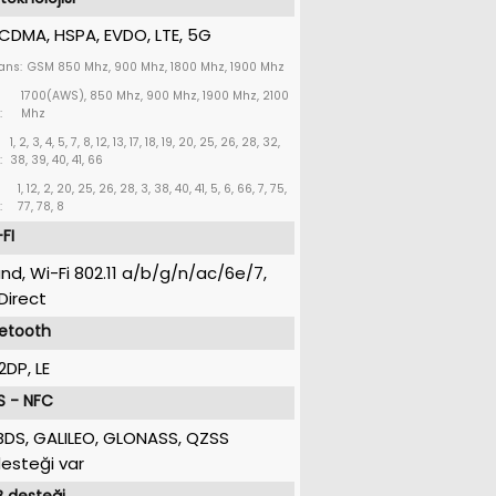
CDMA, HSPA, EVDO, LTE, 5G
ans:
GSM 850 Mhz, 900 Mhz, 1800 Mhz, 1900 Mhz
1700(AWS), 850 Mhz, 900 Mhz, 1900 Mhz, 2100
:
Mhz
1, 2, 3, 4, 5, 7, 8, 12, 13, 17, 18, 19, 20, 25, 26, 28, 32,
:
38, 39, 40, 41, 66
1, 12, 2, 20, 25, 26, 28, 3, 38, 40, 41, 5, 6, 66, 7, 75,
:
77, 78, 8
FI
and, Wi-Fi 802.11 a/b/g/n/ac/6e/7,
Direct
uetooth
2DP, LE
S - NFC
BDS, GALILEO, GLONASS, QZSS
esteği var