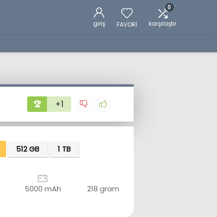
0
giriş
karşılaştır
FAVORİ
+1
🏆
512 GB
1 TB
5000 mAh
218 gram