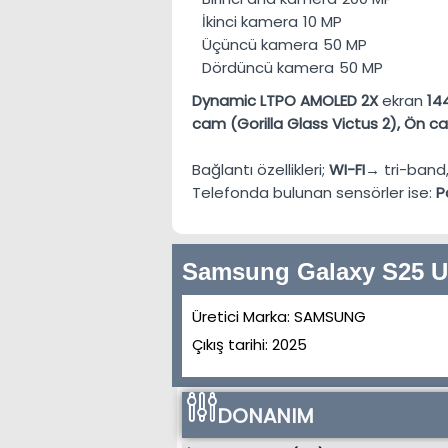
İkinci kamera
10 MP
Üçüncü kamera
50 MP
Dördüncü kamera
50 MP
Dynamic LTPO AMOLED 2X
ekran
14
cam (Gorilla Glass Victus 2), Ön c
Bağlantı özellikleri;
WI-FI→
tri-band
Telefonda bulunan sensörler ise:
P
Samsung Galaxy S25 Ult
Üretici Marka:
SAMSUNG
Çıkış tarihi:
2025
DONANIM