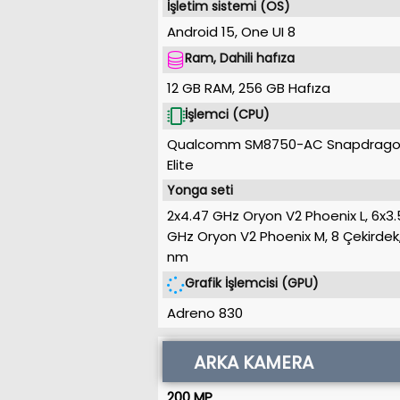
İşletim sistemi (OS)
Android 15
,
One UI 8
Ram, Dahili hafıza
12 GB RAM
,
256 GB
Hafıza
İşlemci (CPU)
Qualcomm SM8750-AC Snapdrago
Elite
Yonga seti
2x4.47 GHz Oryon V2 Phoenix L, 6x3
GHz Oryon V2 Phoenix M, 8 Çekirdek
nm
Grafik İşlemcisi (GPU)
Adreno 830
ARKA KAMERA
200 MP