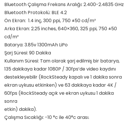
Bluetooth Çalışma Frekans Aralığı: 2.400-2.4835 GHz
Bluetooth Protokolü: BLE 4.2
Ön Ekran: 1.4 inç, 300 ppi, 750 ±50 cd/m²
Arka Ekran: 2.25 inches, 640×360, 325 ppi, 750 ±50
cd/m²
Batarya: 3.85v 1300mAh LiPo
Şarj Süresi: 90 Dakika
Kullanım Süresi: Tam olarak şarj edilmiş bir batarya,
135 dakikaya kadar 1080P / 30fps’de video kaydını
destekleyebilir (RockSteady kapalı ve 1 dakika sonra
ekran uykusu etkinken) ve 63 dakikaya kadar 4K /
60fps (RockSteady açık ve ekran uykusu 1 dakika
sonra
etkin) dakika).
Çalışma Sıcaklığı: -10 °c ile 40°c arası.