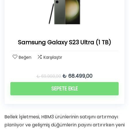
Samsung Galaxy S23 Ultra (1 TB)
Beğen
Karşılaştır
Orijinal
Şu
₺
68.499,00
₺
69.900,00
fiyat:
andaki
₺ 69.900,00.
fiyat:
SEPETE EKLE
₺ 68.499,00.
Bellek İşletmesi, HBM3 ürünlerinin satışını artırmayı
planlıyor ve gelişmiş düğümlerin payını artırırken yeni