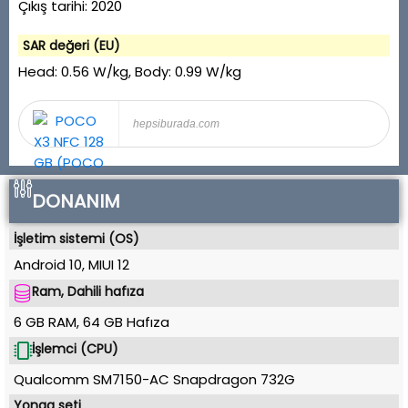
Çıkış tarihi:
2020
SAR değeri (EU)
Head:
0.56 W/kg
, Body:
0.99 W/kg
hepsiburada.com
DONANIM
İşletim sistemi (OS)
Android 10
,
MIUI 12
Ram, Dahili hafıza
6 GB RAM
,
64 GB
Hafıza
İşlemci (CPU)
Qualcomm SM7150-AC Snapdragon 732G
Yonga seti