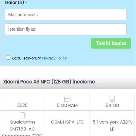
Garantili) -
Kabul ediyorum
Privacy Policy
Xiaomi Poco X3 NFC (128 GB) İnceleme
2020
6 GB RAM
64 GB
Qualcomm
GSM, HSPA, LTE
5.1 versiyon, A2DP,
SM7150-AC
LE
Snapdragon 732G