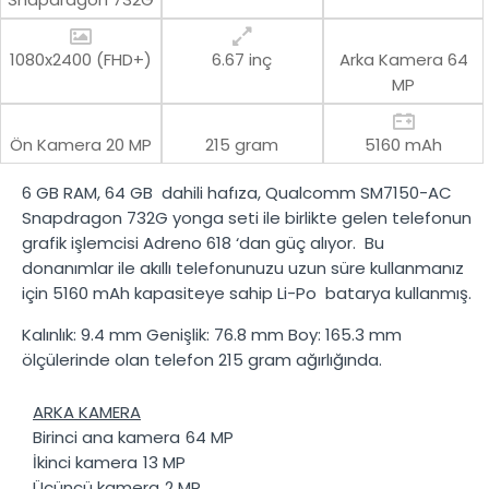
1080x2400 (FHD+)
6.67 inç
Arka Kamera
64
MP
Ön Kamera
20 MP
215 gram
5160 mAh
6 GB RAM
,
64 GB
dahili hafıza,
Qualcomm SM7150-AC
Snapdragon 732G
yonga seti ile birlikte gelen telefonun
grafik işlemcisi
Adreno 618
‘dan güç alıyor. Bu
donanımlar ile akıllı telefonunuzu uzun süre kullanmanız
için
5160 mAh
kapasiteye sahip
Li-Po
batarya kullanmış.
Kalınlık:
9.4 mm
Genişlik:
76.8 mm
Boy:
165.3 mm
ölçülerinde olan telefon
215 gram
ağırlığında.
ARKA KAMERA
Birinci ana kamera
64 MP
İkinci kamera
13 MP
Üçüncü kamera
2 MP