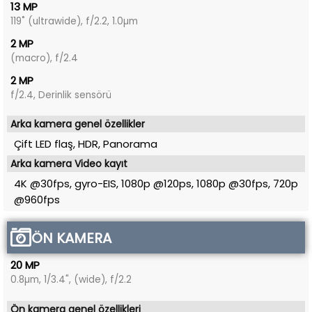
13 MP
119˚ (ultrawide), f/2.2, 1.0µm
2 MP
(macro), f/2.4
2 MP
f/2.4, Derinlik sensörü
Arka kamera genel özellikler
Çift LED flaş, HDR, Panorama
Arka kamera Video kayıt
4K @30fps, gyro-EIS, 1080p @120ps, 1080p @30fps, 720p
@960fps
ÖN KAMERA
20 MP
0.8µm, 1/3.4", (wide), f/2.2
Ön kamera genel özellikleri