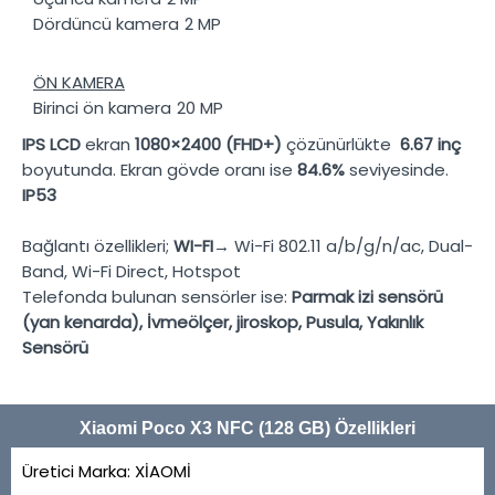
Dördüncü kamera
2 MP
ÖN KAMERA
Birinci ön kamera
20 MP
IPS LCD
ekran
1080×2400 (FHD+)
çözünürlükte
6.67 inç
boyutunda. Ekran gövde oranı ise
84.6%
seviyesinde.
IP53
Bağlantı özellikleri;
WI-FI→
Wi-Fi 802.11 a/b/g/n/ac, Dual-
Band, Wi-Fi Direct, Hotspot
Telefonda bulunan sensörler ise:
Parmak izi sensörü
(yan kenarda), İvmeölçer, jiroskop, Pusula, Yakınlık
Sensörü
Xiaomi Poco X3 NFC (128 GB) Özellikleri
Üretici Marka:
XİAOMİ