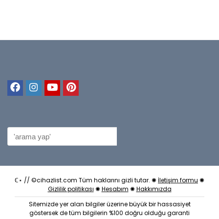
ℂ⋆ // ©cihazlist.com Tüm haklarını gizli tutar. ✺
İletişim formu
✺
Gizlilik politikası
✺
Hesabım
✺
Hakkımızda
Sitemizde yer alan bilgiler üzerine büyük bir hassasiyet
göstersek de tüm bilgilerin %100 doğru olduğu garanti