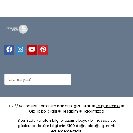
ℂ⋆ // ©cihazlist.com Tüm haklarını gizli tutar. ✺
İletişim formu
✺
Gizlilik politikası
✺
Hesabım
✺
Hakkımızda
Sitemizde yer alan bilgiler üzerine büyük bir hassasiyet
göstersek de tüm bilgilerin %100 doğru olduğu garanti
edilememektedir.