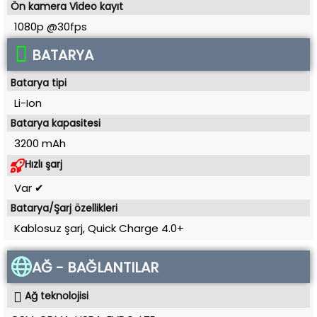
Ön kamera Video kayıt
1080p @30fps
BATARYA
Batarya tipi
Li-Ion
Batarya kapasitesi
3200 mAh
Hızlı şarj
Var ✔
Batarya/Şarj özellikleri
Kablosuz şarj, Quick Charge 4.0+
AĞ - BAĞLANTILAR
Ağ teknolojisi