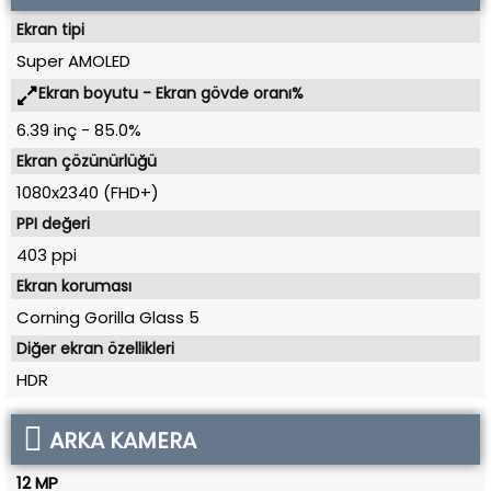
Ekran tipi
Super AMOLED
Ekran boyutu - Ekran gövde oranı%
6.39 inç
-
85.0%
Ekran çözünürlüğü
1080x2340 (FHD+)
PPI değeri
403 ppi
Ekran koruması
Corning Gorilla Glass 5
Diğer ekran özellikleri
HDR
ARKA KAMERA
12 MP