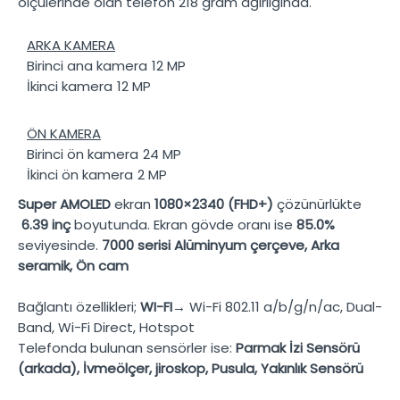
ölçülerinde olan telefon
218 gram
ağırlığında.
ARKA KAMERA
Birinci ana kamera
12 MP
İkinci kamera
12 MP
ÖN KAMERA
Birinci ön kamera
24 MP
İkinci ön kamera
2 MP
Super AMOLED
ekran
1080×2340 (FHD+)
çözünürlükte
6.39 inç
boyutunda. Ekran gövde oranı ise
85.0%
seviyesinde.
7000 serisi Alüminyum çerçeve, Arka
seramik, Ön cam
Bağlantı özellikleri;
WI-FI→
Wi-Fi 802.11 a/b/g/n/ac, Dual-
Band, Wi-Fi Direct, Hotspot
Telefonda bulunan sensörler ise:
Parmak İzi Sensörü
(arkada), İvmeölçer, jiroskop, Pusula, Yakınlık Sensörü