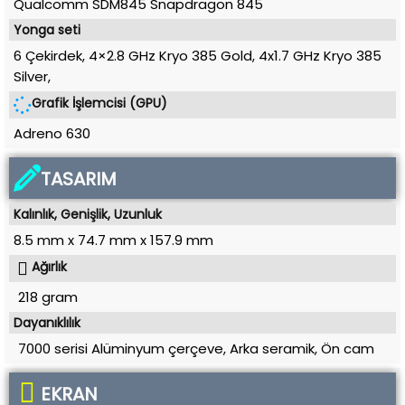
Qualcomm SDM845 Snapdragon 845
Yonga seti
6 Çekirdek, 4×2.8 GHz Kryo 385 Gold, 4x1.7 GHz Kryo 385
Silver
,
Grafik İşlemcisi (GPU)
Adreno 630
TASARIM
Kalınlık, Genişlik, Uzunluk
8.5 mm
x
74.7 mm
x
157.9 mm
Ağırlık
218 gram
Dayanıklılık
7000 serisi Alüminyum çerçeve, Arka seramik, Ön cam
EKRAN