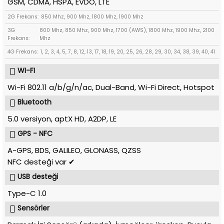
GSM, CDMA, HSPA, EVDO, LTE
2G Frekans:
850 Mhz, 900 Mhz, 1800 Mhz, 1900 Mhz
3G
800 Mhz, 850 Mhz, 900 Mhz, 1700 (AWS), 1800 Mhz, 1900 Mhz, 2100
Frekans:
Mhz
4G Frekans:
1, 2, 3, 4, 5, 7, 8, 12, 13, 17, 18, 19, 20, 25, 26, 28, 29, 30, 34, 38, 39, 40, 41
WI-FI
Wi-Fi 802.11 a/b/g/n/ac, Dual-Band, Wi-Fi Direct, Hotspot
Bluetooth
5.0 versiyon, aptX HD, A2DP, LE
GPS - NFC
A-GPS, BDS, GALILEO, GLONASS, QZSS
NFC desteği var ✔
USB desteği
Type-C 1.0
Sensörler