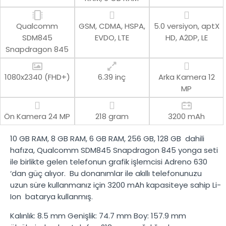
Qualcomm
GSM, CDMA, HSPA,
5.0 versiyon, aptX
SDM845
EVDO, LTE
HD, A2DP, LE
Snapdragon 845
1080x2340 (FHD+)
6.39 inç
Arka Kamera
12
MP
Ön Kamera
24 MP
218 gram
3200 mAh
10 GB RAM, 8 GB RAM, 6 GB RAM
,
256 GB, 128 GB
dahili
hafıza,
Qualcomm SDM845 Snapdragon 845
yonga seti
ile birlikte gelen telefonun grafik işlemcisi
Adreno 630
‘dan güç alıyor. Bu donanımlar ile akıllı telefonunuzu
uzun süre kullanmanız için
3200 mAh
kapasiteye sahip
Li-
Ion
batarya kullanmış.
Kalınlık:
8.5 mm
Genişlik:
74.7 mm
Boy:
157.9 mm