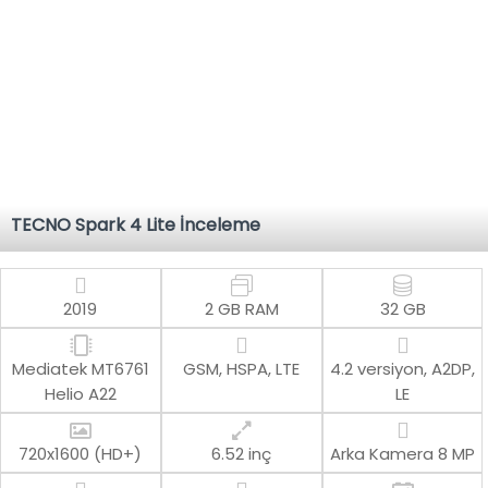
TECNO Spark 4 Lite İnceleme
2019
2 GB RAM
32 GB
Mediatek MT6761
GSM, HSPA, LTE
4.2 versiyon, A2DP,
Helio A22
LE
720x1600 (HD+)
6.52 inç
Arka Kamera
8 MP