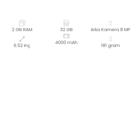
2 GB RAM
32 GB
Arka Kamera
8 MP
4000 mAh
6.52 inç
181 gram