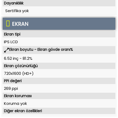
Dayanıklılık
Sertifika yok
EKRAN
Ekran tipi
IPS LCD
Ekran boyutu - Ekran gövde oranı%
6.52 inç
-
81.2%
Ekran çözünürlüğü
720x1600 (HD+)
PPI değeri
269 ppi
Ekran koruması
Koruma yok
Diğer ekran özellikleri