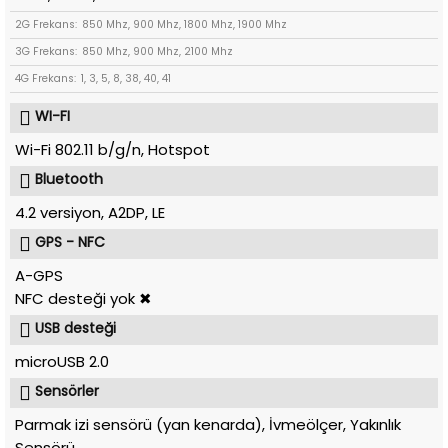
2G Frekans:
850 Mhz, 900 Mhz, 1800 Mhz, 1900 Mhz
3G Frekans:
850 Mhz, 900 Mhz, 2100 Mhz
4G Frekans:
1, 3, 5, 8, 38, 40, 41
WI-FI
Wi-Fi 802.11 b/g/n, Hotspot
Bluetooth
4.2 versiyon, A2DP, LE
GPS - NFC
A-GPS
NFC desteği yok ✖
USB desteği
microUSB 2.0
Sensörler
Parmak izi sensörü (yan kenarda), İvmeölçer, Yakınlık
Sensörü