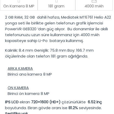
Ön Kamera
8 MP
181 gram
4000 mAh
2 GB RAM
,
32 GB
dahili hafıza,
Mediatek MT6761 Helio A22
yonga seti ile birlikte gelen telefonun grafik işlemcisi
PowerVR GE8320
‘dan güç alıyor. Bu donanımlar ile akıllı
telefonunuzu uzun süre kullanmanız için
4000 mAh
kapasiteye sahip
Li-Po
batarya kullanmış.
Kalınlık:
8.4 mm
Genişlik:
75.8 mm
Boy:
166.7 mm
ölçülerinde olan telefon
181 gram
ağırlığında.
ARKA KAMERA
Birinci ana kamera
8 MP
ÖN KAMERA
Birinci ön kamera
8 MP
IPS LCD
ekran
720×1600 (HD+)
çözünürlükte
6.52 inç
boyutunda. Ekran gövde oranı ise
81.2%
seviyesinde.
Sertifika yok