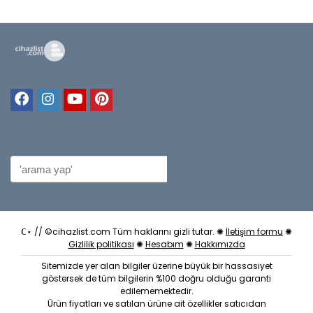
ℂ⋆ // ©cihazlist.com Tüm haklarını gizli tutar. ✺
İletişim formu
✺
Gizlilik politikası
✺
Hesabım
✺
Hakkımızda
Sitemizde yer alan bilgiler üzerine büyük bir hassasiyet
göstersek de tüm bilgilerin %100 doğru olduğu garanti
edilememektedir.
Ürün fiyatları ve satılan ürüne ait özellikler satıcıdan