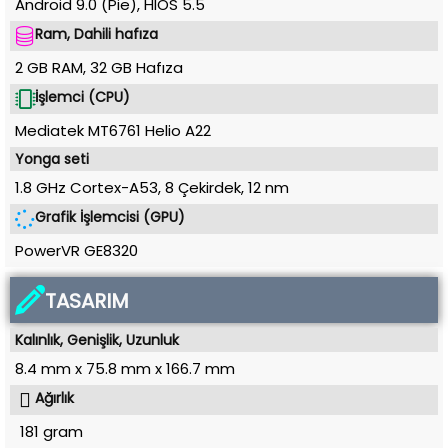
Android 9.0 (Pie)
,
HIOS 5.5
Ram, Dahili hafıza
2 GB RAM
,
32 GB
Hafıza
İşlemci (CPU)
Mediatek MT6761 Helio A22
Yonga seti
1.8 GHz Cortex-A53, 8 Çekirdek
,
12 nm
Grafik İşlemcisi (GPU)
PowerVR GE8320
TASARIM
Kalınlık, Genişlik, Uzunluk
8.4 mm
x
75.8 mm
x
166.7 mm
Ağırlık
181 gram