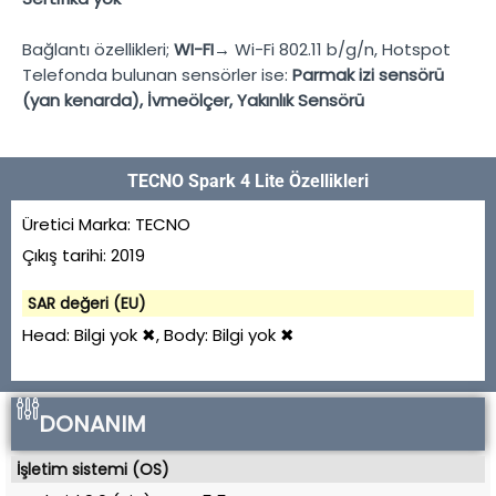
Bağlantı özellikleri;
WI-FI→
Wi-Fi 802.11 b/g/n, Hotspot
Telefonda bulunan sensörler ise:
Parmak izi sensörü
(yan kenarda), İvmeölçer, Yakınlık Sensörü
TECNO Spark 4 Lite Özellikleri
Üretici Marka:
TECNO
Çıkış tarihi:
2019
SAR değeri (EU)
Head:
Bilgi yok ✖
, Body:
Bilgi yok ✖
DONANIM
İşletim sistemi (OS)