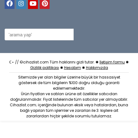
ℂ⋆ // ©cihazlist.com Tüm haklarını gizli tutar. ✺
İletişim formu
✺
Gizlilik politikası
✺
Hesabım
✺
Hakkımızda
Sitemizde yer alan bilgiler üzerine büyük bir hassasiyet
göstersek de tüm bilgilerin %100 doğru olduğu garanti
edilememektedir.
Ürün fiyatları ve satılan ürüne ait özellikler satıcıdan
doğrulanmalıdır. Fiyat listelerinde tüm satıcılar yer almayabilir.
Cihazlist.com; içeriğinde bulunan eksik veya hatalardan, buna
bağlı yapılan tüm işlemler ve zararları ile 3. kişilere ait
zararlardan hiçbir şekilde sorumlu tutulamaz.