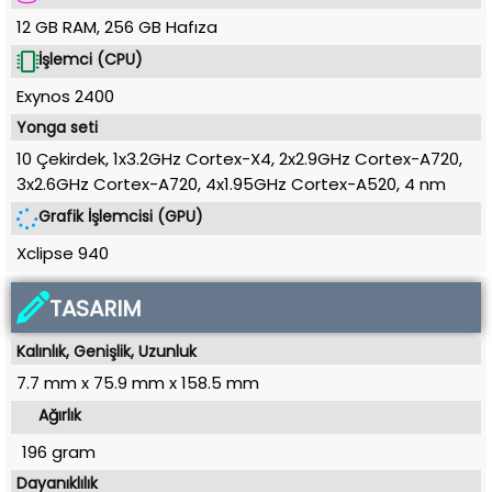
12 GB RAM
,
256 GB
Hafıza
İşlemci (CPU)
Exynos 2400
Yonga seti
10 Çekirdek, 1x3.2GHz Cortex-X4, 2x2.9GHz Cortex-A720,
3x2.6GHz Cortex-A720, 4x1.95GHz Cortex-A520
,
4 nm
Grafik İşlemcisi (GPU)
Xclipse 940
TASARIM
Kalınlık, Genişlik, Uzunluk
7.7 mm
x
75.9 mm
x
158.5 mm
Ağırlık
196 gram
Dayanıklılık