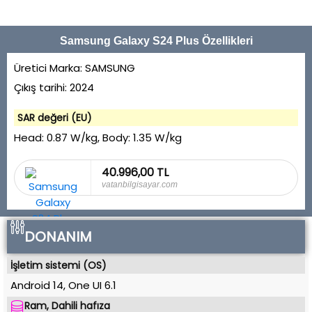
Samsung Galaxy S24 Plus Özellikleri
Üretici Marka:
SAMSUNG
Çıkış tarihi:
2024
SAR değeri (EU)
Head:
0.87 W/kg
, Body:
1.35 W/kg
40.996,00 TL
vatanbilgisayar.com
DONANIM
İşletim sistemi (OS)
Android 14
,
One UI 6.1
Ram, Dahili hafıza