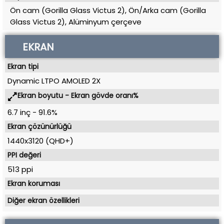
Ön cam (Gorilla Glass Victus 2), Ön/Arka cam (Gorilla
Glass Victus 2), Alüminyum çerçeve
EKRAN
Ekran tipi
Dynamic LTPO AMOLED 2X
Ekran boyutu - Ekran gövde oranı%
6.7 inç
-
91.6%
Ekran çözünürlüğü
1440x3120 (QHD+)
PPI değeri
513 ppi
Ekran koruması
Diğer ekran özellikleri