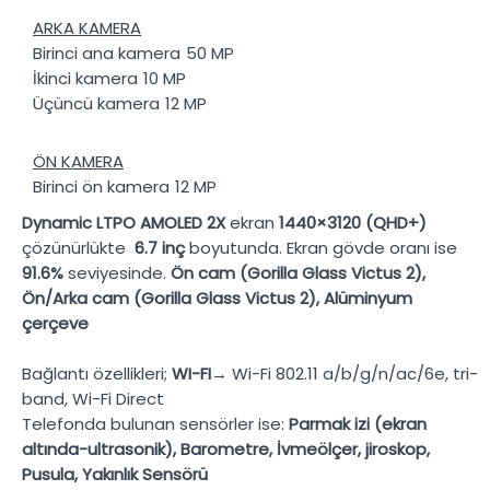
ARKA KAMERA
Birinci ana kamera
50 MP
İkinci kamera
10 MP
Üçüncü kamera
12 MP
ÖN KAMERA
Birinci ön kamera
12 MP
Dynamic LTPO AMOLED 2X
ekran
1440×3120 (QHD+)
çözünürlükte
6.7 inç
boyutunda. Ekran gövde oranı ise
91.6%
seviyesinde.
Ön cam (Gorilla Glass Victus 2),
Ön/Arka cam (Gorilla Glass Victus 2), Alüminyum
çerçeve
Bağlantı özellikleri;
WI-FI→
Wi-Fi 802.11 a/b/g/n/ac/6e, tri-
band, Wi-Fi Direct
Telefonda bulunan sensörler ise:
Parmak izi (ekran
altında-ultrasonik), Barometre, İvmeölçer, jiroskop,
Pusula, Yakınlık Sensörü