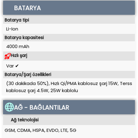
BATARYA
Batarya tipi
Li-Ion
Batarya kapasitesi
4000 mAh
Hızlı şarj
Var ✔
Batarya/Şarj özellikleri
(30 dakikada 50%), Hızlı Qi/PMA kablosuz şarj 15W, Terss
kablosuz şarj 4.5W, 25W kablolu
AĞ - BAĞLANTILAR
Ağ teknolojisi
GSM, CDMA, HSPA, EVDO, LTE, 5G