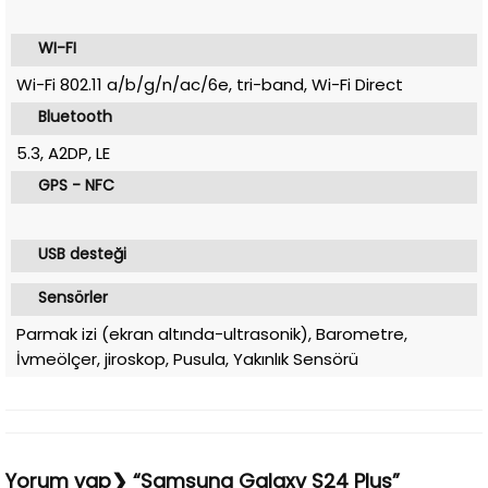
WI-FI
Wi-Fi 802.11 a/b/g/n/ac/6e, tri-band, Wi-Fi Direct
Bluetooth
5.3, A2DP, LE
GPS - NFC
USB desteği
Sensörler
Parmak izi (ekran altında-ultrasonik), Barometre,
İvmeölçer, jiroskop, Pusula, Yakınlık Sensörü
Yorum yap❯ “Samsung Galaxy S24 Plus”