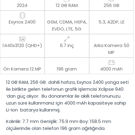
2024
12 GB RAM
256 GB
Exynos 2400
GSM, CDMA, HSPA,
5.3, A2DP, LE
EVDO, LTE, 5G
1440x3120 (QHD+)
6.7 inç
Arka Kamera
50
MP
Ön Kamera
12 MP
196 gram
4000 mAh
12 GB RAM
,
256 GB
dahili hafıza,
Exynos 2400
yonga seti
ile birlikte gelen telefonun grafik işlemcisi
Xclipse 940
‘dan güç alıyor. Bu donanımlar ile akıllı telefonunuzu
uzun süre kullanmanız için
4000 mAh
kapasiteye sahip
Li-Ion
batarya kullanmış.
Kalınlık:
7.7 mm
Genişlik:
75.9 mm
Boy:
158.5 mm
ölçülerinde olan telefon
196 gram
ağırlığında.