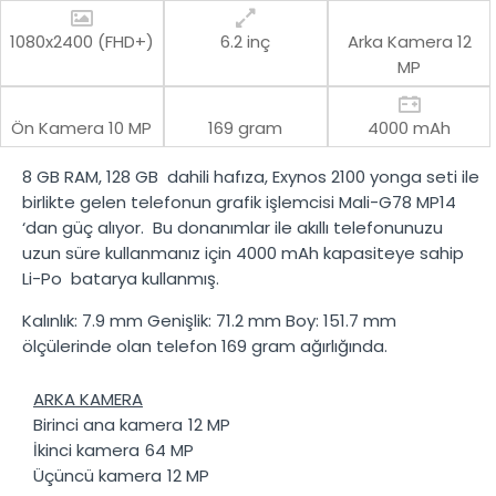
1080x2400 (FHD+)
6.2 inç
Arka Kamera
12
MP
Ön Kamera
10 MP
169 gram
4000 mAh
8 GB RAM
,
128 GB
dahili hafıza,
Exynos 2100
yonga seti ile
birlikte gelen telefonun grafik işlemcisi
Mali-G78 MP14
‘dan güç alıyor. Bu donanımlar ile akıllı telefonunuzu
uzun süre kullanmanız için
4000 mAh
kapasiteye sahip
Li-Po
batarya kullanmış.
Kalınlık:
7.9 mm
Genişlik:
71.2 mm
Boy:
151.7 mm
ölçülerinde olan telefon
169 gram
ağırlığında.
ARKA KAMERA
Birinci ana kamera
12 MP
İkinci kamera
64 MP
Üçüncü kamera
12 MP