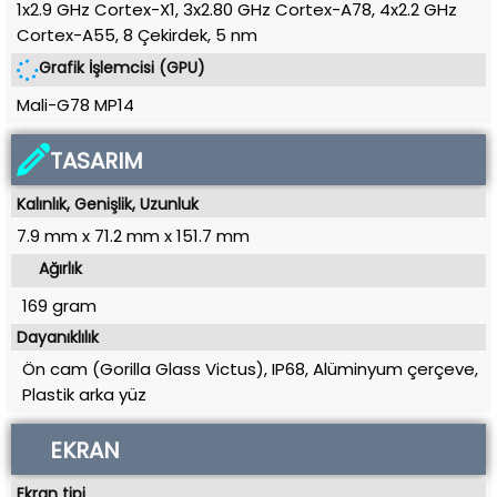
1x2.9 GHz Cortex-X1, 3x2.80 GHz Cortex-A78, 4x2.2 GHz
Cortex-A55, 8 Çekirdek
,
5 nm
Grafik İşlemcisi (GPU)
Mali-G78 MP14
TASARIM
Kalınlık, Genişlik, Uzunluk
7.9 mm
x
71.2 mm
x
151.7 mm
Ağırlık
169 gram
Dayanıklılık
Ön cam (Gorilla Glass Victus), IP68, Alüminyum çerçeve,
Plastik arka yüz
EKRAN
Ekran tipi