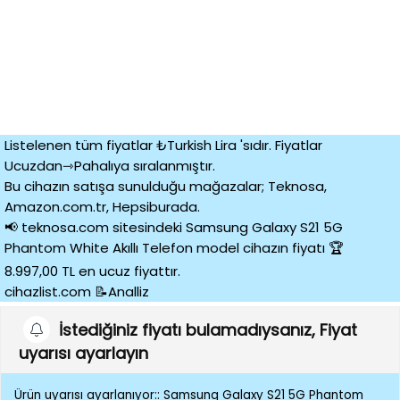
Listelenen tüm fiyatlar ₺Turkish Lira 'sıdır. Fiyatlar
Ucuzdan⇾Pahalıya sıralanmıştır.
Bu cihazın satışa sunulduğu mağazalar; Teknosa,
Amazon.com.tr, Hepsiburada.
📢 teknosa.com sitesindeki Samsung Galaxy S21 5G
Phantom White Akıllı Telefon model cihazın fiyatı 🏆
8.997,00 TL en ucuz fiyattır.
cihazlist.com 📝Analliz
İstediğiniz fiyatı bulamadıysanız, Fiyat
uyarısı ayarlayın
Ürün uyarısı ayarlanıyor:: Samsung Galaxy S21 5G Phantom