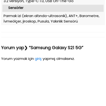
3.2 versiyon, Type-C 1.0, USB On-The-Go
Sensörler
Parmak izi (ekran altında-ultrasonik), ANT+, Barometre,
İvmeölçer, jiroskop, Pusula, Yakınlık Sensörü
Yorum yap❯ “Samsung Galaxy S21 5G”
Yorum yazmak için
giriş
yapmış olmalısınız.