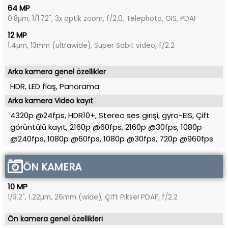
64 MP
0.8µm, 1/1.72", 3x optik zoom, f/2.0, Telephoto, OIS, PDAF
12 MP
1.4µm, 13mm (ultrawide), Süper Sabit video, f/2.2
Arka kamera genel özellikler
HDR, LED flaş, Panorama
Arka kamera Video kayıt
4320p @24fps, HDR10+, Stereo ses girişi, gyro-EIS, Çift
görüntülü kayıt, 2160p @60fps, 2160p @30fps, 1080p
@240fps, 1080p @60fps, 1080p @30fps, 720p @960fps
ÖN KAMERA
10 MP
1/3.2", 1.22µm, 26mm (wide), Çift Piksel PDAF, f/2.2
Ön kamera genel özellikleri