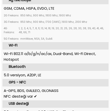
Ağ teknolojisi
GSM, CDMA, HSPA, EVDO, LTE
2G Frekans:
850 Mhz, 900 Mhz, 1800 Mhz, 1900 Mhz
3G Frekans:
850 Mhz, 900 Mhz, 1700 (AWS), 1900 Mhz, 2100 Mhz
4G
1, 2, 3, 4, 5, 7, 8, 11, 13, 14, 18, 19, 20, 21, 25, 26, 28, 30, 38, 39, 40, 41, 46,
Frekans:
48, 66, 71
5G Frekans:
mmWave, NSA, SA, Sub6
WI-FI
Wi-Fi 802.11 a/b/g/n/ac/ax, Dual-Band, Wi-Fi Direct,
Hotspot
Bluetooth
5.0 versiyon, A2DP, LE
GPS - NFC
A-GPS, BDS, GALILEO, GLONASS
NFC desteği var ✔
USB desteği