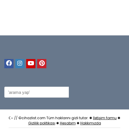
ℂ⋆ // ©cihazlist.com Tüm haklarını gizli tutar. ✺
İletişim formu
✺
Gizlilik politikası
✺
Hesabım
✺
Hakkımızda