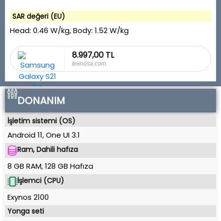
SAR değeri (EU)
Head:
0.46 W/kg
, Body:
1.52 W/kg
8.997,00 TL
teknosa.com
DONANIM
İşletim sistemi (OS)
Android 11
,
One UI 3.1
Ram, Dahili hafıza
8 GB RAM
,
128 GB
Hafıza
İşlemci (CPU)
Exynos 2100
Yonga seti