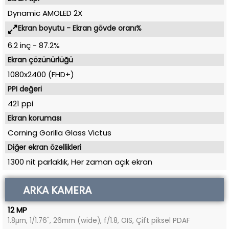
Dynamic AMOLED 2X
Ekran boyutu - Ekran gövde oranı%
6.2 inç
-
87.2%
Ekran çözünürlüğü
1080x2400 (FHD+)
PPI değeri
421 ppi
Ekran koruması
Corning Gorilla Glass Victus
Diğer ekran özellikleri
1300 nit parlaklık, Her zaman açık ekran
ARKA KAMERA
12 MP
1.8µm, 1/1.76", 26mm (wide), f/1.8, OIS, Çift piksel PDAF