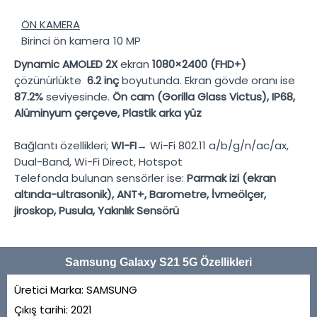
ÖN KAMERA
Birinci ön kamera
10 MP
Dynamic AMOLED 2X
ekran
1080×2400 (FHD+)
çözünürlükte
6.2 inç
boyutunda. Ekran gövde oranı ise
87.2%
seviyesinde.
Ön cam (Gorilla Glass Victus), IP68,
Alüminyum çerçeve, Plastik arka yüz
Bağlantı özellikleri;
WI-FI→
Wi-Fi 802.11 a/b/g/n/ac/ax,
Dual-Band, Wi-Fi Direct, Hotspot
Telefonda bulunan sensörler ise:
Parmak izi (ekran
altında-ultrasonik), ANT+, Barometre, İvmeölçer,
jiroskop, Pusula, Yakınlık Sensörü
Samsung Galaxy S21 5G Özellikleri
Üretici Marka:
SAMSUNG
Çıkış tarihi:
2021