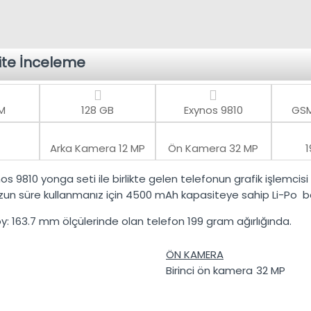
ite İnceleme
M
128 GB
Exynos 9810
GSM
Arka Kamera
12 MP
Ön Kamera
32 MP
nos 9810
yonga seti ile birlikte gelen telefonun grafik işlemcisi
uzun süre kullanmanız için
4500 mAh
kapasiteye sahip
Li-Po
ba
y:
163.7 mm
ölçülerinde olan telefon
199 gram
ağırlığında.
ÖN KAMERA
Birinci ön kamera
32 MP