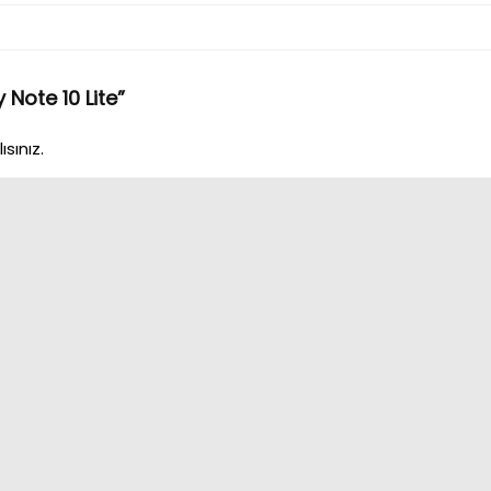
ote 10 Lite”
sınız.