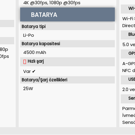
4K @30fps, 1080p @30fps
WI-
BATARYA
Wi-Fi
Direc
Batarya tipi
Bl
Li-Po
Batarya kapasitesi
5.0 ve
080p
4500 mAh
GP
0fps
Hızlı şarj
A-GPS
NFC d
Var ✔
USB
Batarya/Şarj özellikleri
25W
2.0 v
Sen
Parma
İvmeöl
Sens