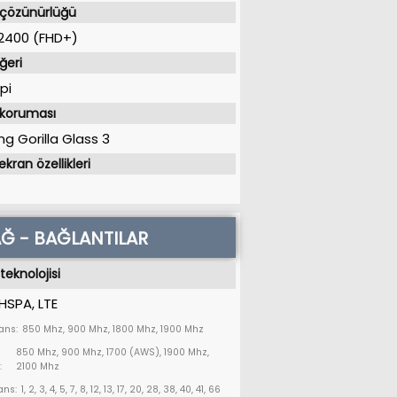
 çözünürlüğü
2400 (FHD+)
ğeri
pi
 koruması
ng Gorilla Glass 3
ekran özellikleri
Ğ - BAĞLANTILAR
teknolojisi
HSPA, LTE
ans:
850 Mhz, 900 Mhz, 1800 Mhz, 1900 Mhz
850 Mhz, 900 Mhz, 1700 (AWS), 1900 Mhz,
:
2100 Mhz
ans:
1, 2, 3, 4, 5, 7, 8, 12, 13, 17, 20, 28, 38, 40, 41, 66