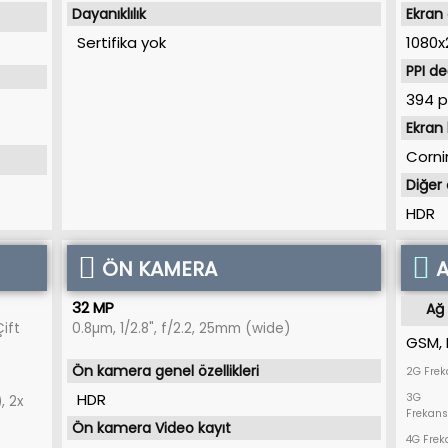
Dayanıklılık
Ekran
Sertifika yok
1080x
PPI de
394 p
Ekran
Corni
Diğer 
HDR
ÖN KAMERA
A
32 MP
Ağ 
Çift
0.8µm, 1/2.8", f/2.2, 25mm (wide)
GSM, 
Ön kamera genel özellikleri
2G Frek
HDR
3G
, 2x
Frekans
Ön kamera Video kayıt
4G Frek