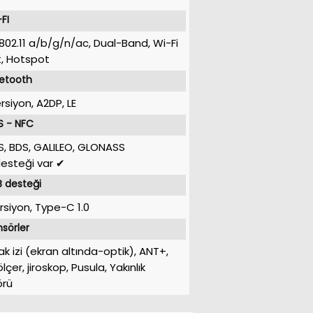
FI
 802.11 a/b/g/n/ac, Dual-Band, Wi-Fi
t, Hotspot
uetooth
rsiyon, A2DP, LE
S - NFC
, BDS, GALILEO, GLONASS
esteği var ✔
 desteği
ersiyon, Type-C 1.0
sörler
k izi (ekran altında-optik), ANT+,
çer, jiroskop, Pusula, Yakınlık
örü