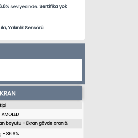
6.6%
seviyesinde.
Sertifika yok
la, Yakınlık Sensörü
EKRAN
tipi
r AMOLED
an boyutu - Ekran gövde oranı%
ç
-
86.6%