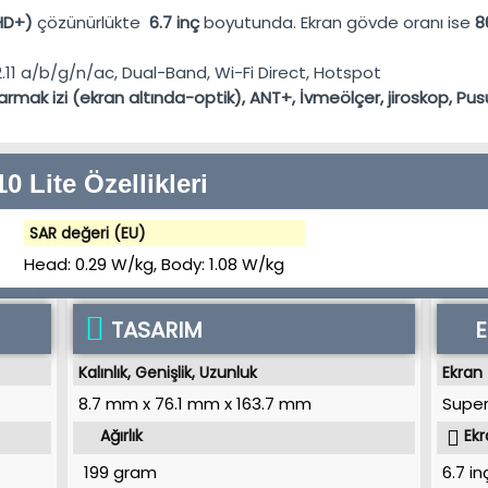
HD+)
çözünürlükte
6.7 inç
boyutunda. Ekran gövde oranı ise
8
2.11 a/b/g/n/ac, Dual-Band, Wi-Fi Direct, Hotspot
armak izi (ekran altında-optik), ANT+, İvmeölçer, jiroskop, Pusu
 Lite Özellikleri
SAR değeri (EU)
Head:
0.29 W/kg
, Body:
1.08 W/kg
TASARIM
Kalınlık, Genişlik, Uzunluk
Ekran 
8.7 mm
x
76.1 mm
x
163.7 mm
Supe
Ağırlık
Ekr
199 gram
6.7 in