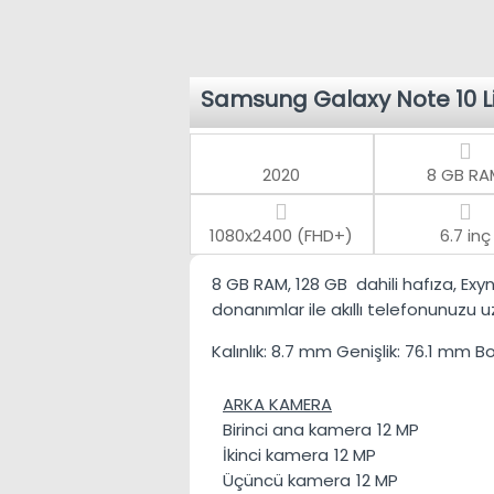
Samsung Galaxy Note 10 L
2020
8 GB RA
1080x2400 (FHD+)
6.7 inç
8 GB RAM
,
128 GB
dahili hafıza,
Exy
donanımlar ile akıllı telefonunuzu 
Kalınlık:
8.7 mm
Genişlik:
76.1 mm
Bo
ARKA KAMERA
Birinci ana kamera
12 MP
İkinci kamera
12 MP
Üçüncü kamera
12 MP