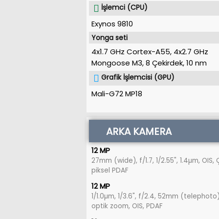
İşlemci (CPU)
Exynos 9810
Yonga seti
4x1.7 GHz Cortex-A55, 4x2.7 GHz
Mongoose M3, 8 Çekirdek
,
10 nm
Grafik İşlemcisi (GPU)
Mali-G72 MP18
ARKA KAMERA
12 MP
27mm (wide), f/1.7, 1/2.55", 1.4µm, OIS, 
piksel PDAF
12 MP
1/1.0µm, 1/3.6", f/2.4, 52mm (telephoto)
optik zoom, OIS, PDAF