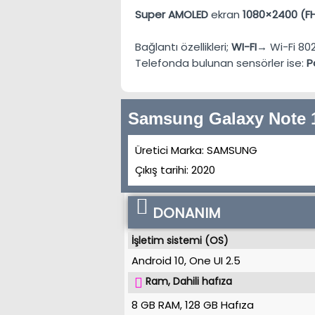
Super AMOLED
ekran
1080×2400 (F
Bağlantı özellikleri;
WI-FI→
Wi-Fi 80
Telefonda bulunan sensörler ise:
P
Samsung Galaxy Note 10
Üretici Marka:
SAMSUNG
Çıkış tarihi:
2020
DONANIM
İşletim sistemi (OS)
Android 10
,
One UI 2.5
Ram, Dahili hafıza
8 GB RAM
,
128 GB
Hafıza