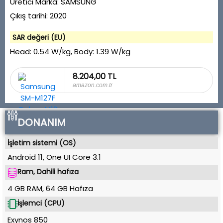
Üretici Marka:
SAMSUNG
Çıkış tarihi:
2020
SAR değeri (EU)
Head:
0.54 W/kg
, Body:
1.39 W/kg
8.204,00 TL
amazon.com.tr
DONANIM
İşletim sistemi (OS)
Android 11
,
One UI Core 3.1
Ram, Dahili hafıza
4 GB RAM
,
64 GB
Hafıza
İşlemci (CPU)
Exynos 850