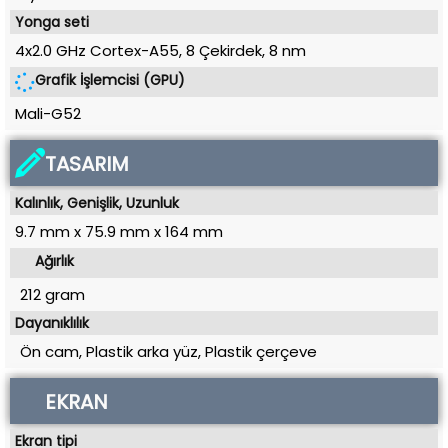
Yonga seti
4x2.0 GHz Cortex-A55, 8 Çekirdek
,
8 nm
Grafik İşlemcisi (GPU)
Mali-G52
TASARIM
Kalınlık, Genişlik, Uzunluk
9.7 mm
x
75.9 mm
x
164 mm
Ağırlık
212 gram
Dayanıklılık
Ön cam, Plastik arka yüz, Plastik çerçeve
EKRAN
Ekran tipi