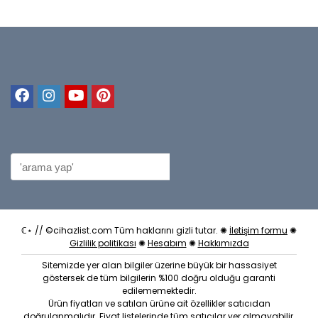
ℂ⋆ // ©cihazlist.com Tüm haklarını gizli tutar. ✺
İletişim formu
✺
Gizlilik politikası
✺
Hesabım
✺
Hakkımızda
Sitemizde yer alan bilgiler üzerine büyük bir hassasiyet
göstersek de tüm bilgilerin %100 doğru olduğu garanti
edilememektedir.
Ürün fiyatları ve satılan ürüne ait özellikler satıcıdan
doğrulanmalıdır. Fiyat listelerinde tüm satıcılar yer almayabilir.