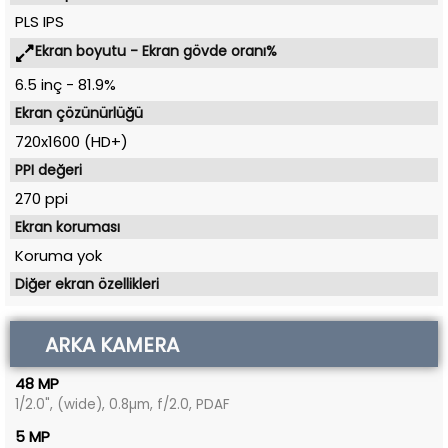
PLS IPS
Ekran boyutu - Ekran gövde oranı%
6.5 inç
-
81.9%
Ekran çözünürlüğü
720x1600 (HD+)
PPI değeri
270 ppi
Ekran koruması
Koruma yok
Diğer ekran özellikleri
ARKA KAMERA
48 MP
1/2.0", (wide), 0.8µm, f/2.0, PDAF
5 MP