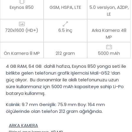
Exynos 850
GSM, HSPA, LTE
5.0 versiyon, A2DP,
LE
720x1600 (HD+)
6.5 inç
Arka Kamera
48
MP
Ön Kamera
8 MP
212 gram
5000 mAh
4 GB RAM
,
64 GB
dahili hafıza,
Exynos 850
yonga seti ile
birlikte gelen telefonun grafik işlemcisi
Mali-G52
‘dan
güç alıyor. Bu donanımlar ile akıllı telefonunuzu uzun
süre kullanmanız için
5000 mAh
kapasiteye sahip
Li-Po
batarya kullanmış.
Kalınlık:
9.7 mm
Genişlik:
75.9 mm
Boy:
164 mm
ölçülerinde olan telefon
212 gram
ağırlığında.
ARKA KAMERA