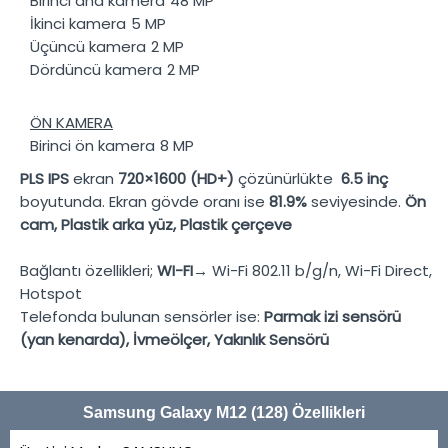
Birinci ana kamera
48 MP
İkinci kamera
5 MP
Üçüncü kamera
2 MP
Dördüncü kamera
2 MP
ÖN KAMERA
Birinci ön kamera
8 MP
PLS IPS
ekran
720×1600 (HD+)
çözünürlükte
6.5 inç
boyutunda. Ekran gövde oranı ise
81.9%
seviyesinde.
Ön
cam, Plastik arka yüz, Plastik çerçeve
Bağlantı özellikleri;
WI-FI→
Wi-Fi 802.11 b/g/n, Wi-Fi Direct,
Hotspot
Telefonda bulunan sensörler ise:
Parmak izi sensörü
(yan kenarda), İvmeölçer, Yakınlık Sensörü
Samsung Galaxy M12 (128) Özellikleri