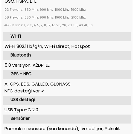
GSM, HSPA, LTE
2G Frekans:
850 Mhz, 900 Mhz, 1800 Mhz, 1900 Mhz
3G Frekans:
850 Mhz, 900 Mhz, 1900 Mhz, 2100 Mhz
4G Frekans:
1, 2, 3, 4, 5, 7, 8, 12, 17, 20, 26, 28, 38, 40, 41, 66
WI-FI
Wi-Fi 802.11 b/g/n, Wi-Fi Direct, Hotspot
Bluetooth
5.0 versiyon, A2DP, LE
GPS - NFC
A-GPS, BDS, GALILEO, GLONASS
NFC desteği var ✔
USB desteği
USB Type-C 2.0
Sensörler
Parmak izi sensörü (yan kenarda), İvmeölçer, Yakınlık