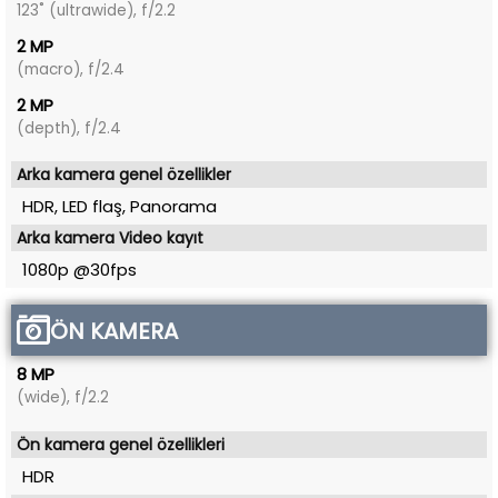
123˚ (ultrawide), f/2.2
2 MP
(macro), f/2.4
2 MP
(depth), f/2.4
Arka kamera genel özellikler
HDR, LED flaş, Panorama
Arka kamera Video kayıt
1080p @30fps
ÖN KAMERA
8 MP
(wide), f/2.2
Ön kamera genel özellikleri
HDR