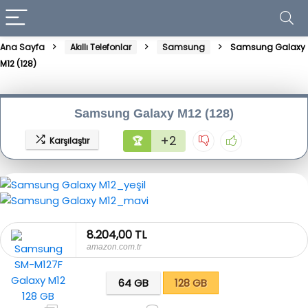
Ana Sayfa
Akıllı Telefonlar
Samsung
Samsung Galaxy
M12 (128)
Samsung Galaxy M12 (128)
+2
🏆
Karşılaştır
8.204,00 TL
amazon.com.tr
64 GB
128 GB