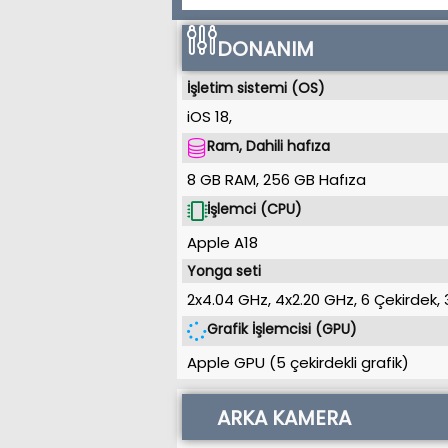
DONANIM
İşletim sistemi (OS)
iOS 18
,
Ram, Dahili hafıza
8 GB RAM
,
256 GB
Hafıza
İşlemci (CPU)
Apple A18
Yonga seti
2x4.04 GHz, 4x2.20 GHz, 6 Çekirdek
,
Grafik İşlemcisi (GPU)
Apple GPU (5 çekirdekli grafik)
ARKA KAMERA