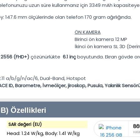
ı telefonunuzu uzun süre kullanmanız için
3349 mAh
kapasiteye
y:
147.6 mm
ölçülerinde olan telefon
170 gram
ağırlığında.
ÖN KAMERA
Birinci ön kamera
12 MP
İkinci ön kamera
SL 3D (Deri
x 2556 (FHD+)
çözünürlükte
6.1 inç
boyutunda. Ekran gövde or
2.11 a/b/g/n/ac/6, Dual-Band, Hotspot
ACE ID, Barometre, İvmeölçer, jiroskop, Pusula, Yakınlık Sensör
) Özellikleri
SAR değeri (EU)
86
vat
Head:
1.24 W/kg
, Body:
1.41 W/kg