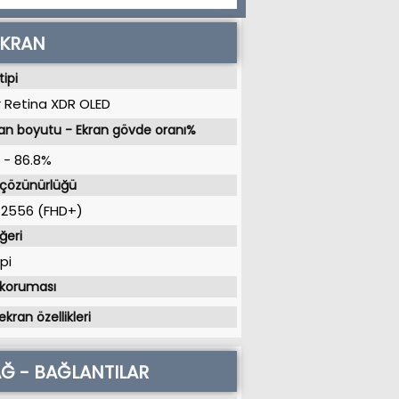
EKRAN
tipi
 Retina XDR OLED
an boyutu - Ekran gövde oranı%
-
86.8%
 çözünürlüğü
x 2556 (FHD+)
ğeri
pi
 koruması
ekran özellikleri
Ğ - BAĞLANTILAR