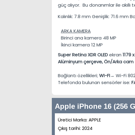
güç alıyor. Bu donanımlar ile akıll
Kalınlık:
7.8 mm
Genişlik:
71.6 mm
Bo
ARKA KAMERA
Birinci ana kamera
48 MP
İkinci kamera
12 MP
Super Retina XDR OLED
ekran
1179 
Alüminyum çerçeve, Ön/Arka cam
Bağlantı özellikleri;
WI-FI→
Wi-Fi 80
Telefonda bulunan sensörler ise:
F
Apple iPhone 16 (256 GB
Üretici Marka:
APPLE
Çıkış tarihi:
2024