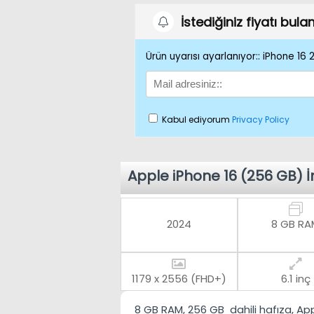
İstediğiniz fiyatı bul
Ürün uyarısı ayarlanıyor:: iPhone 16
Kabul ediyorum
Privacy Policy
Apple iPhone 16 (256 GB) 
2024
8 GB RA
1179 x 2556 (FHD+)
6.1 inç
8 GB RAM
,
256 GB
dahili hafıza,
App