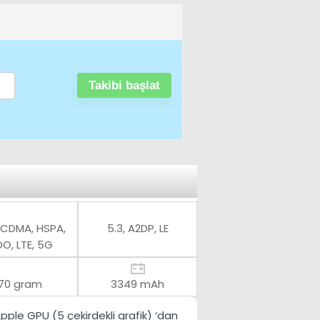
 CDMA, HSPA,
5.3, A2DP, LE
O, LTE, 5G
170 gram
3349 mAh
pple GPU (5 çekirdekli grafik)
‘dan