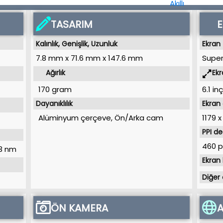
TASARIM
Kalınlık, Genişlik, Uzunluk
Ekran 
7.8 mm
x
71.6 mm
x
147.6 mm
Super
Ağırlık
Ekr
170 gram
6.1 inç
Dayanıklılık
Ekran
Alüminyum çerçeve, Ön/Arka cam
1179 
PPI de
460 p
3 nm
Ekran
Diğer 
ÖN KAMERA
A