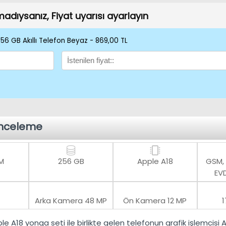
amadıysanız, Fiyat uyarısı ayarlayın
 256 GB Akıllı Telefon Beyaz - 869,00 TL
İnceleme
M
256 GB
Apple A18
GSM,
EVD
Arka Kamera
48 MP
Ön Kamera
12 MP
le A18
yonga seti ile birlikte gelen telefonun grafik işlemcisi
A