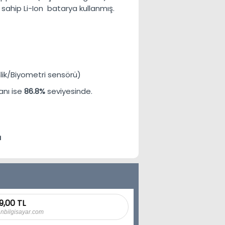
 sahip
Li-Ion
batarya kullanmış.
nlik/Biyometri sensörü)
anı ise
86.8%
seviyesinde.
ü
9,00 TL
anbilgisayar.com