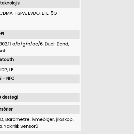
teknolojisi
CDMA, HSPA, EVDO, LTE, 5G
FI
 802.11 a/b/g/n/ac/6, Dual-Band,
pot
uetooth
2DP, LE
S - NFC
 desteği
sörler
ID, Barometre, İvmeölçer, jiroskop,
a, Yakınlık Sensörü