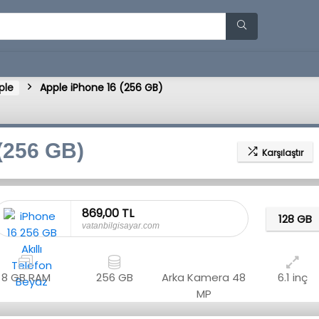
ple
Apple iPhone 16 (256 GB)
(256 GB)
Karşılaştır
869,00 TL
128 GB
vatanbilgisayar.com
8 GB RAM
256 GB
Arka Kamera
48
6.1 inç
MP