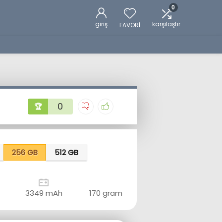
0
giriş
karşılaştır
FAVORİ
0
🏆
256 GB
512 GB
3349 mAh
170 gram