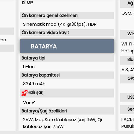
12 MP
Ağ 
GSM, 
Ön kamera genel özellikleri
Sinematik mod (4K @30fps), HDR
Ön kamera Video kayıt
WI-
ama
Wi-Fi
BATARYA
Hots
Batarya tipi
Bl
Li-Ion
5.3, A
Batarya kapasitesi
GP
3349 mAh
Hızlı şarj
USB
Var ✔
Sen
Batarya/Şarj özellikleri
FACE 
25W, MagSafe Kablosuz şarj 15W, Qi
Pusul
kablosuz şarj 7.5W