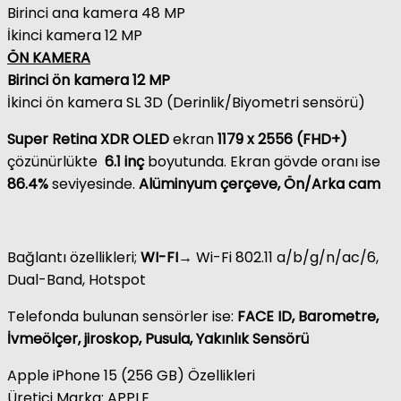
Birinci ana kamera
48 MP
İkinci kamera
12 MP
ÖN KAMERA
Birinci ön kamera
12 MP
İkinci ön kamera
SL 3D (Derinlik/Biyometri sensörü)
Super Retina XDR OLED
ekran
1179 x 2556 (FHD+)
çözünürlükte
6.1 inç
boyutunda. Ekran gövde oranı ise
86.4%
seviyesinde.
Alüminyum çerçeve, Ön/Arka cam
Bağlantı özellikleri;
WI-FI→
Wi-Fi 802.11 a/b/g/n/ac/6,
Dual-Band, Hotspot
Telefonda bulunan sensörler ise:
FACE ID, Barometre,
İvmeölçer, jiroskop, Pusula, Yakınlık Sensörü
Apple iPhone 15 (256 GB) Özellikleri
Üretici Marka:
APPLE