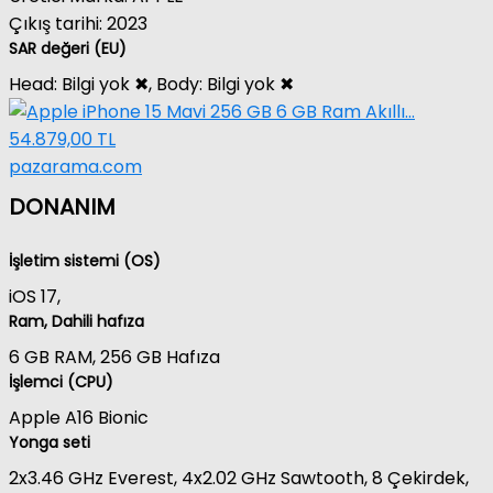
Çıkış tarihi:
2023
SAR değeri (EU)
Head:
Bilgi yok ✖
, Body:
Bilgi yok ✖
54.879,00 TL
pazarama.com
DONANIM
İşletim sistemi (OS)
iOS 17
,
Ram, Dahili hafıza
6 GB RAM
,
256 GB
Hafıza
İşlemci (CPU)
Apple A16 Bionic
Yonga seti
2x3.46 GHz Everest, 4x2.02 GHz Sawtooth, 8 Çekirdek
,