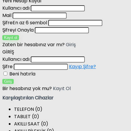
Yeni Hesap Kaydı
Kullanıcı adı
Mail
Şifre
En az 6 sembol
Şifreyi Onayla
Kayıt ol
Zaten bir hesabınız var mı?
Giriş
GİRİŞ
Kullanıcı adı
Şifre
Kayıp Şifre?
Beni hatırla
Giriş
Bir hesabınız yok mu?
Kayıt Ol
Karşılaştırılan Cihazlar
TELEFON (
0
)
TABLET (
0
)
AKILLI SAAT (
0
)