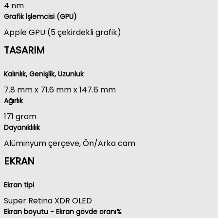
4 nm
Grafik İşlemcisi (GPU)
Apple GPU (5 çekirdekli grafik)
TASARIM
Kalınlık, Genişlik, Uzunluk
7.8 mm
x
71.6 mm
x
147.6 mm
Ağırlık
171 gram
Dayanıklılık
Alüminyum çerçeve, Ön/Arka cam
EKRAN
Ekran tipi
Super Retina XDR OLED
Ekran boyutu - Ekran gövde oranı%