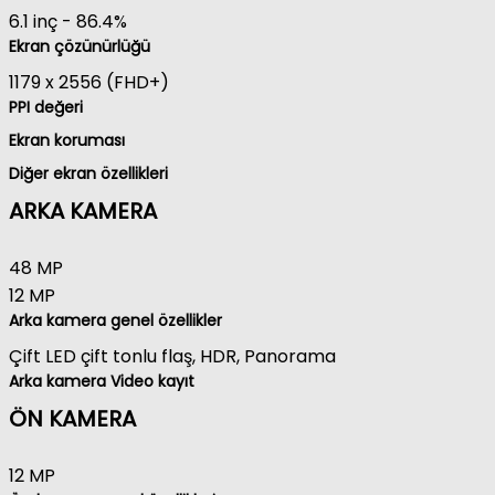
6.1 inç
-
86.4%
Ekran çözünürlüğü
1179 x 2556 (FHD+)
PPI değeri
Ekran koruması
Diğer ekran özellikleri
ARKA KAMERA
48 MP
12 MP
Arka kamera genel özellikler
Çift LED çift tonlu flaş, HDR, Panorama
Arka kamera Video kayıt
ÖN KAMERA
12 MP