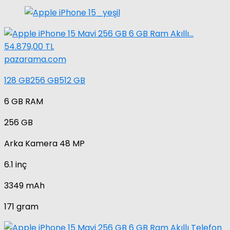
54.879,00 TL
pazarama.com
128 GB
256 GB
512 GB
6 GB RAM
256 GB
Arka Kamera
48 MP
6.1 inç
3349 mAh
171 gram