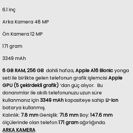
6.1 inç
Arka Kamera
48 MP
Ön Kamera
12 MP
171 gram
3349 mAh
6 GB RAM
,
256 GB
dahili hafıza,
Apple A16 Bionic
yonga
seti ile birlikte gelen telefonun grafik işlemcisi
Apple
GPU (5 çekirdekli grafik)
‘dan güç alıyor. Bu
donanımlar ile akıllı telefonunuzu uzun süre
kullanmanız için
3349 mAh
kapasiteye sahip
Li-Ion
batarya kullanmış.
Kalınlık:
7.8 mm
Genişlik:
71.6 mm
Boy:
147.6 mm
ölçülerinde olan telefon
171 gram
ağırlığında.
ARKA KAMERA