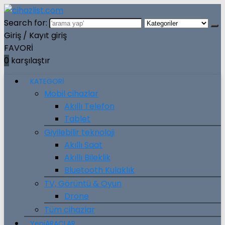
Search for:
Giriş / Kayıt
giriş
FAVORİ
0
karşılaştır
KATEGORİ
Mobil cihazlar
Akıllı Telefon
Tablet
Giyilebilir teknoloji
Akıllı Saat
Akıllı Bileklik
Bluetooth Kulaklık
TV, Görüntü & Oyun
Drone
Tüm cihazlar
Yeni
ARAÇLAR