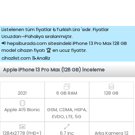
Listelenen tüm fiyatlar ₺Turkish Lira 'sıdır. Fiyatlar
Ucuzdan⇾Pahalıya sıralanmıştır.
📢 hepsiburada.com sitesindeki iPhone 13 Pro Max 128 GB
model cihazın fiyatı 🏆 en ucuz fiyattır.
cihazlist.com 📝Analliz
Apple iPhone 13 Pro Max (128 GB) İnceleme
2021
6 GB RAM
128 GB
Apple A15 Bionic
GSM, CDMA, HSPA,
EVDO, LTE, 5G
1284x2778 (FHD+)
6.7 inç
Arka Kamera
12