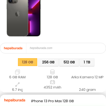
hepsiburada.com
128 GB
256 GB
512 GB
1 TB
6 GB RAM
128 GB
Arka Kamera
12 MP
4352 mAh
6.7 inç
240 gram
iPhone 13 Pro Max 128 GB