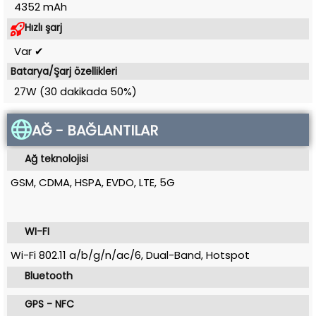
4352 mAh
Hızlı şarj
Var ✔
Batarya/Şarj özellikleri
27W (30 dakikada 50%)
AĞ - BAĞLANTILAR
Ağ teknolojisi
GSM, CDMA, HSPA, EVDO, LTE, 5G
WI-FI
Wi-Fi 802.11 a/b/g/n/ac/6, Dual-Band, Hotspot
Bluetooth
GPS - NFC