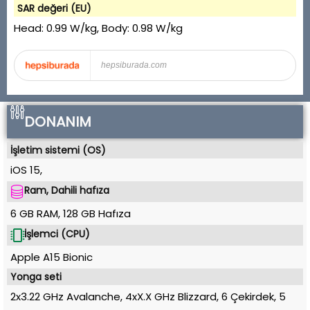
SAR değeri (EU)
Head:
0.99 W/kg
, Body:
0.98 W/kg
hepsiburada.com
DONANIM
İşletim sistemi (OS)
iOS 15
,
Ram, Dahili hafıza
6 GB RAM
,
128 GB
Hafıza
İşlemci (CPU)
Apple A15 Bionic
Yonga seti
2x3.22 GHz Avalanche, 4xX.X GHz Blizzard, 6 Çekirdek
,
5