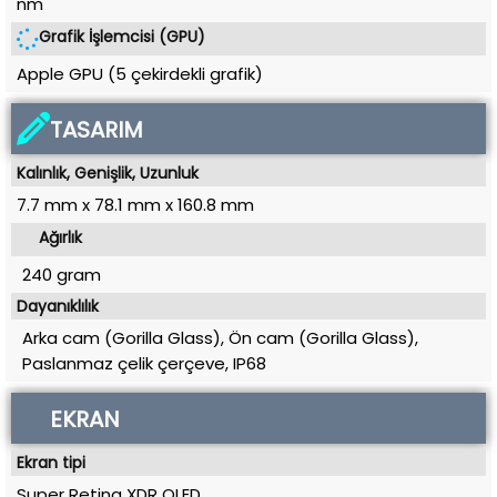
nm
Grafik İşlemcisi (GPU)
Apple GPU (5 çekirdekli grafik)
TASARIM
Kalınlık, Genişlik, Uzunluk
7.7 mm
x
78.1 mm
x
160.8 mm
Ağırlık
240 gram
Dayanıklılık
Arka cam (Gorilla Glass), Ön cam (Gorilla Glass),
Paslanmaz çelik çerçeve, IP68
EKRAN
Ekran tipi
Super Retina XDR OLED