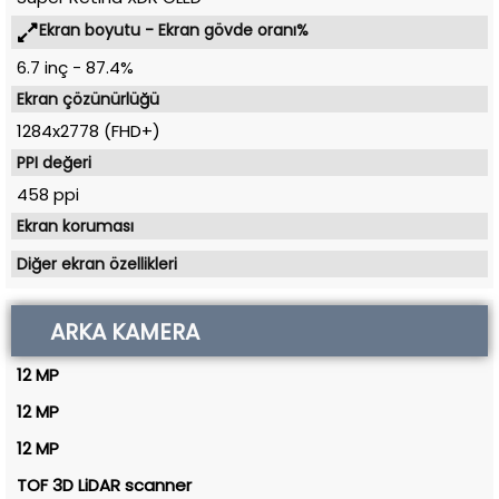
Ekran boyutu - Ekran gövde oranı%
6.7 inç
-
87.4%
Ekran çözünürlüğü
1284x2778 (FHD+)
PPI değeri
458 ppi
Ekran koruması
Diğer ekran özellikleri
ARKA KAMERA
12 MP
12 MP
12 MP
TOF 3D LiDAR scanner