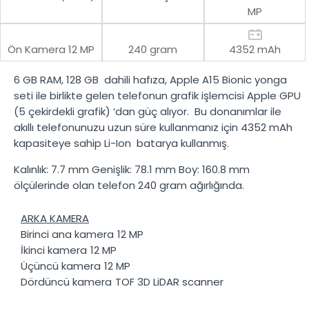
MP
Ön Kamera
12 MP
240 gram
4352 mAh
6 GB RAM
,
128 GB
dahili hafıza,
Apple A15 Bionic
yonga
seti ile birlikte gelen telefonun grafik işlemcisi
Apple GPU
(5 çekirdekli grafik)
‘dan güç alıyor. Bu donanımlar ile
akıllı telefonunuzu uzun süre kullanmanız için
4352 mAh
kapasiteye sahip
Li-Ion
batarya kullanmış.
Kalınlık:
7.7 mm
Genişlik:
78.1 mm
Boy:
160.8 mm
ölçülerinde olan telefon
240 gram
ağırlığında.
ARKA KAMERA
Birinci ana kamera
12 MP
İkinci kamera
12 MP
Üçüncü kamera
12 MP
Dördüncü kamera
TOF 3D LiDAR scanner