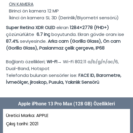
ÖN KAMERA
Birinci ön kamera
12 MP
İkinci ön kamera
SL 3D (Derinlik/Biyometri sensörü)
Super Retina XDR OLED
ekran
1284×2778 (FHD+)
çözünürlükte
6.7 inç
boyutunda. Ekran gövde oranı ise
87.4%
seviyesinde.
Arka cam (Gorilla Glass), Ön cam
(Gorilla Glass), Paslanmaz çelik çerçeve, IP68
Bağlantı özellikleri;
WI-FI→
Wi-Fi 802.11 a/b/g/n/ac/6,
Dual-Band, Hotspot
Telefonda bulunan sensörler ise:
FACE ID, Barometre,
İvmeölçer, jiroskop, Pusula, Yakınlık Sensörü
Apple iPhone 13 Pro Max (128 GB) Özellikleri
Üretici Marka:
APPLE
Çıkış tarihi:
2021