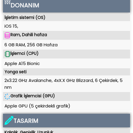
DONANIM
İşletim sistemi (OS)
iOS 15
,
Ram, Dahili hafıza
6 GB RAM
,
256 GB
Hafıza
İşlemci (CPU)
Apple A15 Bionic
Yonga seti
2x3.22 GHz Avalanche, 4xX.X GHz Blizzard, 6 Çekirdek
,
5
nm
Grafik İşlemcisi (GPU)
Apple GPU (5 çekirdekli grafik)
TASARIM
Kalınlık, Genişlik, Uzunluk