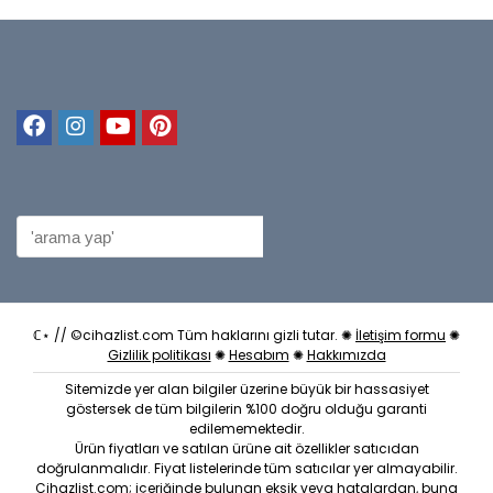
ℂ⋆ // ©cihazlist.com Tüm haklarını gizli tutar. ✺
İletişim formu
✺
Gizlilik politikası
✺
Hesabım
✺
Hakkımızda
Sitemizde yer alan bilgiler üzerine büyük bir hassasiyet
göstersek de tüm bilgilerin %100 doğru olduğu garanti
edilememektedir.
Ürün fiyatları ve satılan ürüne ait özellikler satıcıdan
doğrulanmalıdır. Fiyat listelerinde tüm satıcılar yer almayabilir.
Cihazlist.com; içeriğinde bulunan eksik veya hatalardan, buna