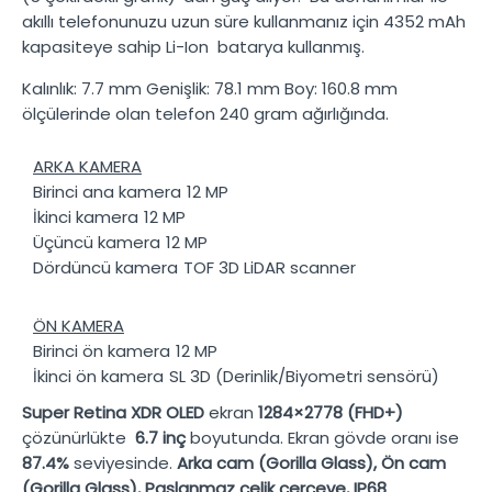
akıllı telefonunuzu uzun süre kullanmanız için
4352 mAh
kapasiteye sahip
Li-Ion
batarya kullanmış.
Kalınlık:
7.7 mm
Genişlik:
78.1 mm
Boy:
160.8 mm
ölçülerinde olan telefon
240 gram
ağırlığında.
ARKA KAMERA
Birinci ana kamera
12 MP
İkinci kamera
12 MP
Üçüncü kamera
12 MP
Dördüncü kamera
TOF 3D LiDAR scanner
ÖN KAMERA
Birinci ön kamera
12 MP
İkinci ön kamera
SL 3D (Derinlik/Biyometri sensörü)
Super Retina XDR OLED
ekran
1284×2778 (FHD+)
çözünürlükte
6.7 inç
boyutunda. Ekran gövde oranı ise
87.4%
seviyesinde.
Arka cam (Gorilla Glass), Ön cam
(Gorilla Glass), Paslanmaz çelik çerçeve, IP68