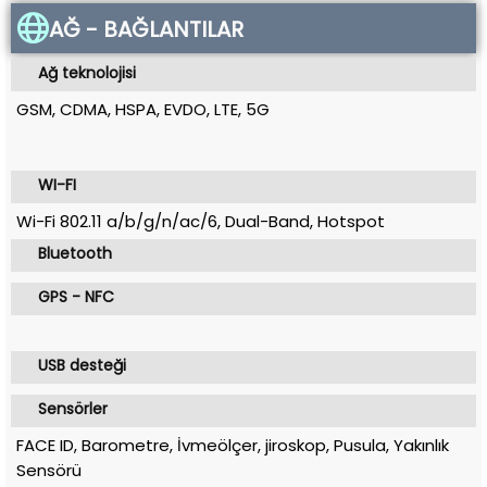
AĞ - BAĞLANTILAR
Ağ teknolojisi
GSM, CDMA, HSPA, EVDO, LTE, 5G
WI-FI
Wi-Fi 802.11 a/b/g/n/ac/6, Dual-Band, Hotspot
Bluetooth
GPS - NFC
USB desteği
Sensörler
FACE ID, Barometre, İvmeölçer, jiroskop, Pusula, Yakınlık
Sensörü