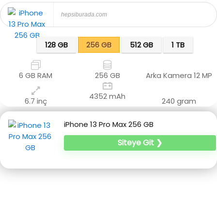
hepsiburada.com
128 GB
256 GB
512 GB
1 TB
6 GB RAM
256 GB
Arka Kamera
12 MP
4352 mAh
6.7 inç
240 gram
iPhone 13 Pro Max 256 GB
Siteye Git ❯