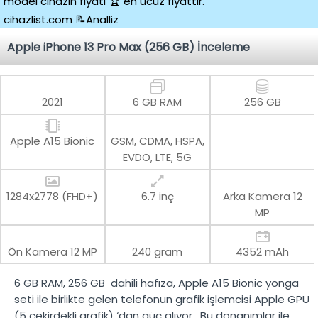
model cihazın fiyatı 🏆 en ucuz fiyattır.
cihazlist.com 📝Analliz
Apple iPhone 13 Pro Max (256 GB) İnceleme
2021
6 GB RAM
256 GB
Apple A15 Bionic
GSM, CDMA, HSPA,
EVDO, LTE, 5G
1284x2778 (FHD+)
6.7 inç
Arka Kamera
12
MP
Ön Kamera
12 MP
240 gram
4352 mAh
6 GB RAM
,
256 GB
dahili hafıza,
Apple A15 Bionic
yonga
seti ile birlikte gelen telefonun grafik işlemcisi
Apple GPU
(5 çekirdekli grafik)
‘dan güç alıyor. Bu donanımlar ile