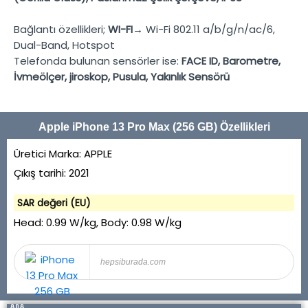
Bağlantı özellikleri;
WI-FI→
Wi-Fi 802.11 a/b/g/n/ac/6,
Dual-Band, Hotspot
Telefonda bulunan sensörler ise:
FACE ID, Barometre,
İvmeölçer, jiroskop, Pusula, Yakınlık Sensörü
Apple iPhone 13 Pro Max (256 GB) Özellikleri
Üretici Marka:
APPLE
Çıkış tarihi:
2021
SAR değeri (EU)
Head:
0.99 W/kg
, Body:
0.98 W/kg
hepsiburada.com