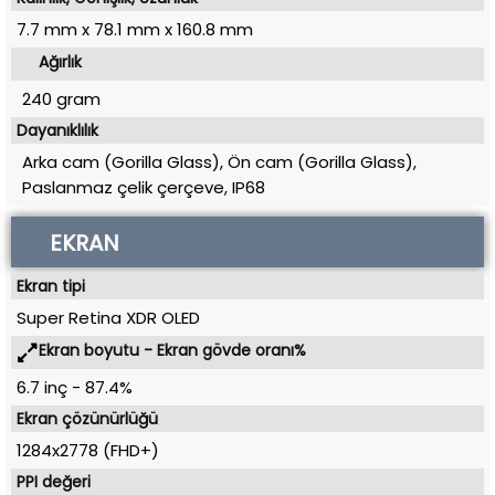
7.7 mm
x
78.1 mm
x
160.8 mm
Ağırlık
240 gram
Dayanıklılık
Arka cam (Gorilla Glass), Ön cam (Gorilla Glass),
Paslanmaz çelik çerçeve, IP68
EKRAN
Ekran tipi
Super Retina XDR OLED
Ekran boyutu - Ekran gövde oranı%
6.7 inç
-
87.4%
Ekran çözünürlüğü
1284x2778 (FHD+)
PPI değeri