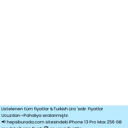
Listelenen tüm fiyatlar ₺Turkish Lira 'sıdır. Fiyatlar
Ucuzdan⇾Pahalıya sıralanmıştır.
📢 hepsiburada.com sitesindeki iPhone 13 Pro Max 256 GB