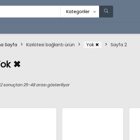
Kategoriler
a Sayfa
Kızılötesi bağlantı ürün
Yok ✖
Sayfa 2
Yok ✖
En
2 sonuçtan 25-48 arası gösteriliyor
yeniye
göre
sıralandı