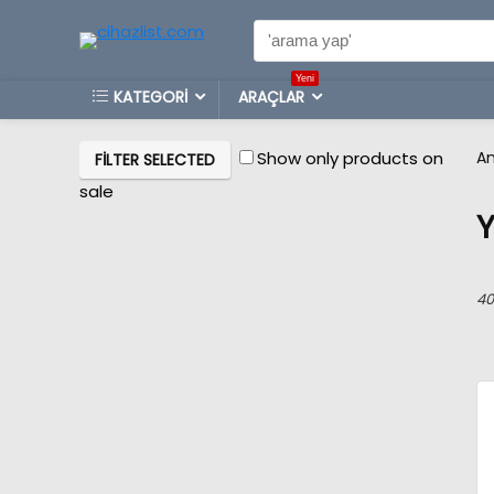
Search
for:
Yeni
KATEGORİ
ARAÇLAR
An
Show only products on
FILTER SELECTED
sale
40