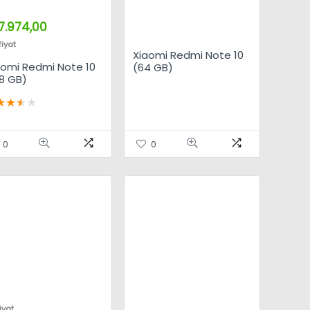
7.974,00
fiyat
Xiaomi Redmi Note 10
aomi Redmi Note 10
(64 GB)
28 GB)
★
★
★
★
0
0
fiyat