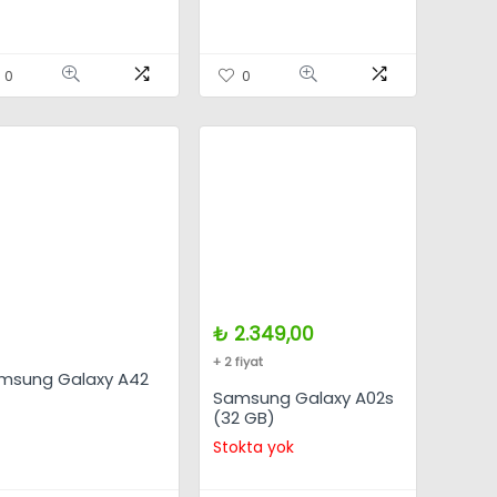
0
0
₺
2.349,00
+ 2 fiyat
msung Galaxy A42
Samsung Galaxy A02s
(32 GB)
Stokta yok