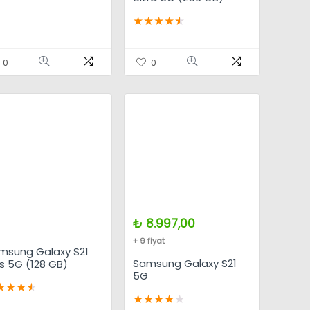
★
★
★
★
★
0
0
₺
8.997,00
+ 9 fiyat
msung Galaxy S21
Samsung Galaxy S21
us 5G (128 GB)
5G
★
★
★
★
★
★
★
★
★