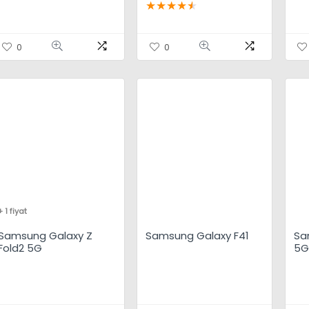
★
★
★
★
★
0
0
+ 1 fiyat
Samsung Galaxy Z
Samsung Galaxy F41
Sa
Fold2 5G
5G