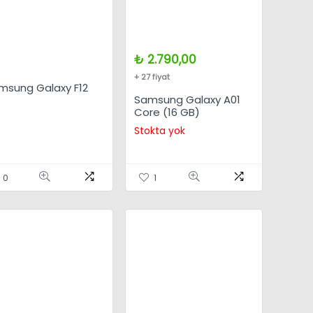
₺
2.790,00
+ 27 fiyat
msung Galaxy F12
Samsung Galaxy A01
Core (16 GB)
Stokta yok
0
1