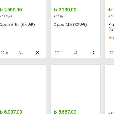
₺
2.599,00
₺
2.299,00
₺
+ 27 fiyat
+ 10 fiyat
+ 3 
Oppo A15s (64 GB)
Oppo A15 (32 GB)
Xi
(1
★
0
0
₺
6.097,00
₺
5.667,00
+ 1 