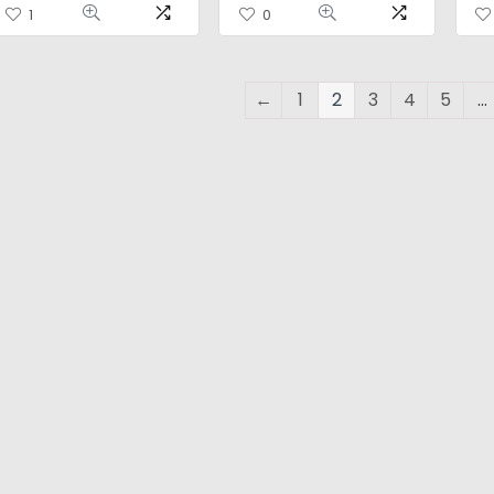
1
0
←
1
2
3
4
5
…