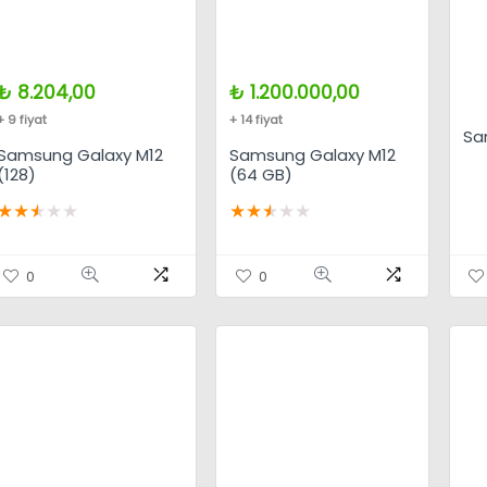
₺
8.204,00
₺
1.200.000,00
+ 9 fiyat
+ 14 fiyat
Sa
Samsung Galaxy M12
Samsung Galaxy M12
(128)
(64 GB)
★
★
★
★
★
★
★
★
★
★
0
0