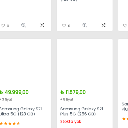
0
0
₺
49.999,00
₺
11.879,00
+ 3 fiyat
+ 5 fiyat
Sa
Samsung Galaxy S21
Samsung Galaxy S21
Pl
Ultra 5G (128 GB)
Plus 5G (256 GB)
★
Stokta yok
★
★
★
★
★